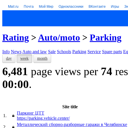
Mail.ru
Почта
Мой Мир
Одноклассники
ВКонтакте
Игры
З
Rating
>
Auto/moto
>
Parking
Info
News
Auto and law
Sale
Schools
Parking
Service
Spare parts
Eq
day
week
month
6,481
page views per
74
res
00:00
.
Site title
Паркинг ЦТТ
1.
https://parking.vehicle.center/
Металлический сборно-разборные гаражи в Челябинске
2.