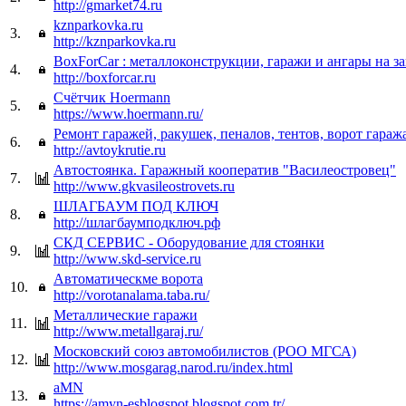
http://gmarket74.ru
kznparkovka.ru
3.
http://kznparkovka.ru
BoxForCar : металлоконструкции, гаражи и ангары на за
4.
http://boxforcar.ru
Счётчик Hoermann
5.
https://www.hoermann.ru/
Ремонт гаражей, ракушек, пеналов, тентов, ворот гаража
6.
http://avtoykrutie.ru
Автостоянка. Гаражный кооператив "Василеостровец"
7.
http://www.gkvasileostrovets.ru
ШЛАГБАУМ ПОД КЛЮЧ
8.
http://шлагбаумподключ.рф
СКД СЕРВИС - Оборудование для стоянки
9.
http://www.skd-service.ru
Автоматическме ворота
10.
http://vorotanalama.taba.ru/
Металлические гаражи
11.
http://www.metallgaraj.ru/
Московский союз автомобилистов (РОО МГСА)
12.
http://www.mosgarag.narod.ru/index.html
aMN
13.
https://amyn-esblogspot.blogspot.com.tr/