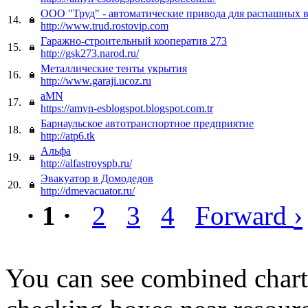
ООО "Труд" - автоматические привода для распашных 
14.
http://www.trud.rostovip.com
Гаражно-строительный кооператив 273
15.
http://gsk273.narod.ru/
Металлические тенты укрытия
16.
http://www.garaji.ucoz.ru
aMN
17.
https://amyn-esblogspot.blogspot.com.tr
Барнаульское автотранспортное предприятие
18.
http://atp6.tk
Альфа
19.
http://alfastroyspb.ru/
Эвакуатор в Домодедов
20.
http://dmevacuator.ru/
›
· 1 ·
2
3
4
Forward
You can see combined chart