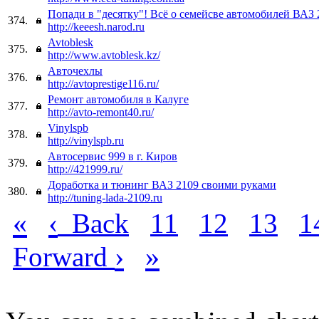
Попади в "десятку"! Всё о семейсве автомобилей ВАЗ 
374.
http://keeesh.narod.ru
Avtoblesk
375.
http://www.avtoblesk.kz/
Авточехлы
376.
http://avtoprestige116.ru/
Ремонт автомобиля в Калуге
377.
http://avto-remont40.ru/
Vinylspb
378.
http://vinylspb.ru
Автосервис 999 в г. Киров
379.
http://421999.ru/
Доработка и тюнинг ВАЗ 2109 своими руками
380.
http://tuning-lada-2109.ru
«
‹
Back
11
12
13
1
›
»
Forward