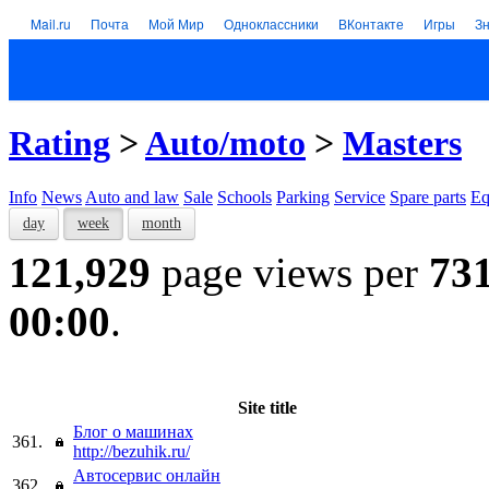
Mail.ru
Почта
Мой Мир
Одноклассники
ВКонтакте
Игры
З
Rating
>
Auto/moto
>
Masters
Info
News
Auto and law
Sale
Schools
Parking
Service
Spare parts
Eq
day
week
month
121,929
page views per
73
00:00
.
Site title
Блог о машинах
361.
http://bezuhik.ru/
Автосервис онлайн
362.