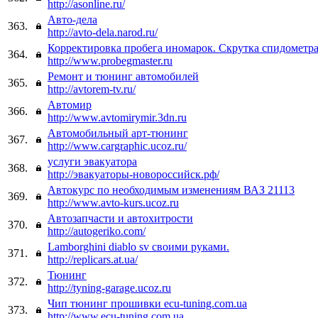
http://asonline.ru/
Авто-дела
363.
http://avto-dela.narod.ru/
Корректировка пробега иномарок. Скрутка спидометра
364.
http://www.probegmaster.ru
Ремонт и тюнинг автомобилей
365.
http://avtorem-tv.ru/
Автомир
366.
http://www.avtomirymir.3dn.ru
Автомобильный арт-тюнинг
367.
http://www.cargraphic.ucoz.ru/
услуги эвакуатора
368.
http://эвакуаторы-новороссийск.рф/
Автокурс по необходимым изменениям ВАЗ 21113
369.
http://www.avto-kurs.ucoz.ru
Автозапчасти и автохитрости
370.
http://autogeriko.com/
Lamborghini diablo sv своими руками.
371.
http://replicars.at.ua/
Тюнинг
372.
http://tyning-garage.ucoz.ru
Чип тюнинг прошивки ecu-tuning.com.ua
373.
http://www.ecu-tuning.com.ua