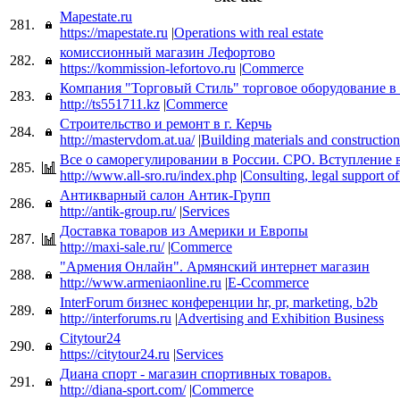
Mapestate.ru
281.
https://mapestate.ru
|
Operations with real estate
комиссионный магазин Лефортово
282.
https://kommission-lefortovo.ru
|
Commerce
Компания "Торговый Стиль" торговое оборудование в 
283.
http://ts551711.kz
|
Commerce
Строительство и ремонт в г. Керчь
284.
http://mastervdom.at.ua/
|
Building materials and construction
Все о саморегулировании в России. СРО. Вступление 
285.
http://www.all-sro.ru/index.php
|
Consulting, legal support of
Антикварный салон Антик-Групп
286.
http://antik-group.ru/
|
Services
Доставка товаров из Америки и Европы
287.
http://maxi-sale.ru/
|
Commerce
"Армения Онлайн". Армянский интернет магазин
288.
http://www.armeniaonline.ru
|
E-Ccommerce
InterForum бизнес конференции hr, pr, marketing, b2b
289.
http://interforums.ru
|
Advertising and Exhibition Business
Citytour24
290.
https://citytour24.ru
|
Services
Диана спорт - магазин спортивных товаров.
291.
http://diana-sport.com/
|
Commerce