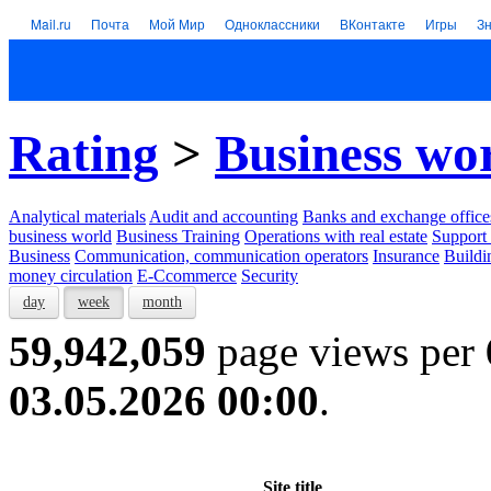
Mail.ru
Почта
Мой Мир
Одноклассники
ВКонтакте
Игры
З
Rating
>
Business wo
Analytical materials
Audit and accounting
Banks and exchange office
business world
Business Training
Operations with real estate
Support 
Business
Communication, communication operators
Insurance
Buildi
money circulation
E-Ccommerce
Security
day
week
month
59,942,059
page views per
03.05.2026 00:00
.
Site title