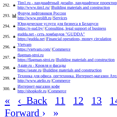
Tim1.ru - ландшафтный дизайн, ландшафтное проекти
292.
http://www.tim1.ru/
|
Building materials and construction
Форум лифтовиков России
293.
http://www.prolift.ru
|
Services
Юридические услуги для бизнеса в Беларуси
294.
https://e-sud.by/
|
Consulting, legal support of business
gudda.net - сеть ломбардов "GUDDA"
295.
https://gudda.net
|
Financial operations, money circulation
Vietvam
296.
https://vietvam.com/
|
Commerce
flagman-stroi.ru
297.
https://flagman-stroi.ru
|
Building materials and construction
Agate.ru - Кровля и фасады
298.
https://agate.ru
|
Building materials and construction
Техника для офиса, оргтехника. Интернет-магазин Ате
299.
http://www.atelio.ru
|
Commerce
Интернет-магазин кофе
300.
http://shopkofe.ru
|
Commerce
«
‹
Back
11
12
13
1
›
»
Forward