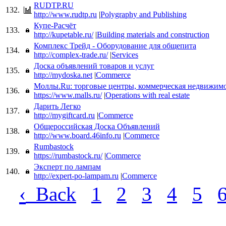
RUDTP.RU
132.
http://www.rudtp.ru
|
Polygraphy and Publishing
Купе-Расчёт
133.
http://kupetable.ru/
|
Building materials and construction
Комплекс Трейд - Оборудование для общепита
134.
http://complex-trade.ru/
|
Services
Доска объявлений товаров и услуг
135.
http://mydoska.net
|
Commerce
Моллы.Ru: торговые центры, коммерческая недвижимо
136.
https://www.malls.ru/
|
Operations with real estate
Дарить Легко
137.
http://mygiftcard.ru
|
Commerce
Общероссийская Доска Объявлений
138.
http://www.board.46info.ru
|
Commerce
Rumbastock
139.
https://rumbastock.ru/
|
Commerce
Эксперт по лампам
140.
http://expert-po-lampam.ru
|
Commerce
‹
Back
1
2
3
4
5