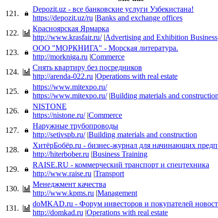
Depozit.uz - все банковские услуги Узбекистана!
121.
https://depozit.uz/ru
|
Banks and exchange offices
Красноярская Ярмарка
122.
http://www.krasfair.ru/
|
Advertising and Exhibition Business
ООО "МОРКНИГА" - Морская литература.
123.
http://morkniga.ru
|
Commerce
Снять квартиру без посредников
124.
http://arenda-022.ru
|
Operations with real estate
https://www.mitexpo.ru/
125.
https://www.mitexpo.ru/
|
Building materials and constructio
NISTONE
126.
https://nistone.ru/
|
Commerce
Наружные трубопроводы
127.
http://setivspb.ru/
|
Building materials and construction
ХитёрБобёр.ru - бизнес-журнал для начинающих пред
128.
http://hiterbober.ru
|
Business Training
RAISE.RU - коммерческий транспорт и спецтехника
129.
http://www.raise.ru
|
Transport
Менеджмент качества
130.
http://www.kpms.ru
|
Management
doMKAD.ru - Форум инвесторов и покупателей новост
131.
http://domkad.ru
|
Operations with real estate