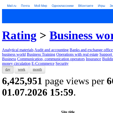
Mail.ru
Почта
Мой Мир
Одноклассники
ВКонтакте
Игры
З
Rating
>
Business wo
Analytical materials
Audit and accounting
Banks and exchange office
business world
Business Training
Operations with real estate
Support 
Business
Communication, communication operators
Insurance
Buildi
money circulation
E-Ccommerce
Security
day
week
month
6,425,951
page views per
6
01.07.2026 15:59
.
Site title