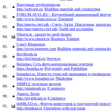
Наружные трубопроводы
81.
http://setivspb.ru/
|
Building materials and construction
FORUM-AVIA.RU - Крупнейший авиационный форум
82.
http://www.forum-avia.ru
|
Transport
Выставить-счет.рф - Счета, Акты, Накладные, выписк
83.
http://выставить-счет.рф/
|
Audit and accounting
Oborot.ru - раскрути свой бизнес
84.
http://www.oborot.ru
|
Business Training
Совет Инженера
85.
http://sovet-ingenera.com
|
Building materials and constructi
Bel-Brenb.ru
86.
http://bel-brend.ru/
|
Services
Копирка. Сеть фото-копировальных центров
87.
https://kopirka.ru
|
Polygraphy and Publishing
bsmarket.ru. Новости отраслей экономики и промышле
88.
http://www.bsmarket.ru/
|
Marketing
SIMPLE полезные мелочи
89.
http://simplespb.ru/
|
Commerce
Дарить Легко
90.
http://mygiftcard.ru
|
Commerce
doMKAD.ru - Форум инвесторов и покупателей новост
91.
http://domkad.ru
|
Operations with real estate