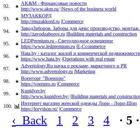
AK&M - Финансовые новости
92.
http://www.akm.ru/
|
News of the business world
МУЗАККОРД
93.
http://muzakkord.ru
|
Commerce
ЗаводЗаборов. Заборы для дачи: производство, монтаж.
94.
http://zavodzaborov.ru
|
Building materials and construction
LEDPremium.ru - Светодиодное освещение
95.
https://www.ledpremium.ru
|
E-Ccommerce
Hata.by - каталог жилой и коммерческой недвижимост
96.
https://www.hata.by
|
Operations with real estate
Advertology.Ru наука о рекламе, маркетинге и PR
97.
http://www.advertology.ru
|
Marketing
Военторг "Военпро"
98.
https://voenpro.ru
|
Commerce
Kupidver.by
99.
http://www.kupidver.by/
|
Building materials and constructio
Интернет магазин женской одежды Лори - Лори-Шоп
100.
https://loryshop.ru/
|
Commerce
‹
Back
1
2
3
4
· 5 ·