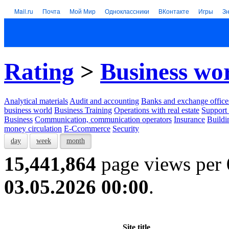
Mail.ru
Почта
Мой Мир
Одноклассники
ВКонтакте
Игры
З
Rating
>
Business wo
Analytical materials
Audit and accounting
Banks and exchange office
business world
Business Training
Operations with real estate
Support 
Business
Communication, communication operators
Insurance
Buildi
money circulation
E-Ccommerce
Security
day
week
month
15,441,864
page views per
03.05.2026 00:00
.
Site title