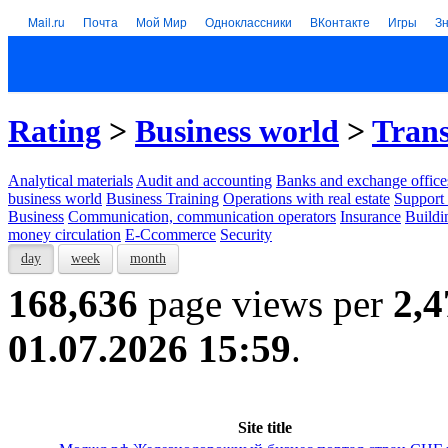
Mail.ru
Почта
Мой Мир
Одноклассники
ВКонтакте
Игры
З
Rating
>
Business world
>
Tran
Analytical materials
Audit and accounting
Banks and exchange office
business world
Business Training
Operations with real estate
Support 
Business
Communication, communication operators
Insurance
Buildi
money circulation
E-Ccommerce
Security
day
week
month
168,636
page views per
2,4
01.07.2026 15:59
.
Site title