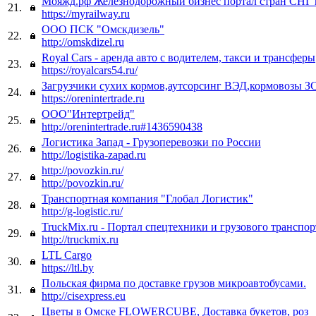
Мояжд.рф Железнодорожный бизнес портал стран СНГ 
21.
https://myrailway.ru
ООО ПСК "Омскдизель"
22.
http://omskdizel.ru
Royal Cars - аренда авто с водителем, такси и трансферы
23.
https://royalcars54.ru/
Загрузчики сухих кормов,аутсорсинг ВЭД,кормовозы З
24.
https://orenintertrade.ru
ООО"Интертрейд"
25.
http://orenintertrade.ru#1436590438
Логистика Запад - Грузоперевозки по России
26.
http://logistika-zapad.ru
http://povozkin.ru/
27.
http://povozkin.ru/
Транспортная компания "Глобал Логистик"
28.
http://g-logistic.ru/
TruckMix.ru - Портал спецтехники и грузового транспор
29.
http://truckmix.ru
LTL Cargo
30.
https://ltl.by
Польская фирма по доставке грузов микроавтобусами.
31.
http://cisexpress.eu
Цветы в Омске FLOWERCUBE, Доставка букетов, роз