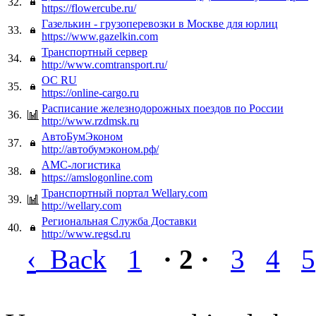
32.
https://flowercube.ru/
Газелькин - грузоперевозки в Москве для юрлиц
33.
https://www.gazelkin.com
Транспортный сервер
34.
http://www.comtransport.ru/
OC RU
35.
https://online-cargo.ru
Расписание железнодорожных поездов по России
36.
http://www.rzdmsk.ru
АвтоБумЭконом
37.
http://автобумэконом.рф/
АМС-логистика
38.
https://amslogonline.com
Транспортный портал Wellary.com
39.
http://wellary.com
Региональная Служба Доставки
40.
http://www.regsd.ru
‹
Back
1
· 2 ·
3
4
5