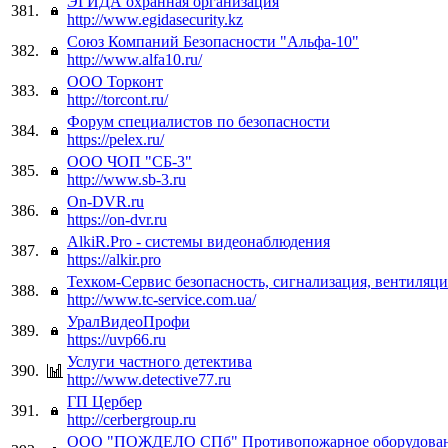
ЭГИДА охранная организация
381.
http://www.egidasecurity.kz
Союз Компаний Безопасности "Альфа-10"
382.
http://www.alfa10.ru/
ООО Торконт
383.
http://torcont.ru/
Форум специалистов по безопасности
384.
https://pelex.ru/
ООО ЧОП "СБ-3"
385.
http://www.sb-3.ru
On-DVR.ru
386.
https://on-dvr.ru
AlkiR.Pro - системы видеонаблюдения
387.
https://alkir.pro
Техком-Сервис безопасность, сигнализация, вентиляци
388.
http://www.tc-service.com.ua/
УралВидеоПрофи
389.
https://uvp66.ru
Услуги частного детектива
390.
http://www.detective77.ru
ГП Цербер
391.
http://cerbergroup.ru
ООО "ПОЖДЕЛО СПб" Противопожарное оборудова