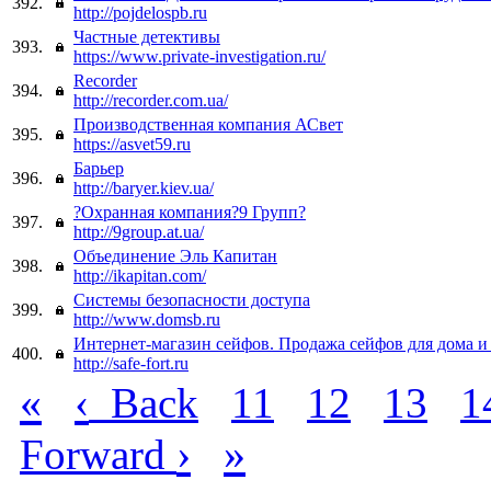
392.
http://pojdelospb.ru
Частные детективы
393.
https://www.private-investigation.ru/
Recorder
394.
http://recorder.com.ua/
Производственная компания АСвет
395.
https://asvet59.ru
Барьер
396.
http://baryer.kiev.ua/
?Охранная компания?9 Групп?
397.
http://9group.at.ua/
Объединение Эль Капитан
398.
http://ikapitan.com/
Системы безопасности доступа
399.
http://www.domsb.ru
Интернет-магазин сейфов. Продажа сейфов для дома и
400.
http://safe-fort.ru
«
‹
Back
11
12
13
1
›
»
Forward