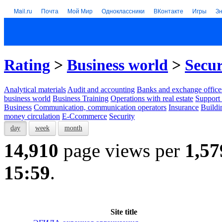
Mail.ru
Почта
Мой Мир
Одноклассники
ВКонтакте
Игры
З
Rating
>
Business world
>
Secur
Analytical materials
Audit and accounting
Banks and exchange office
business world
Business Training
Operations with real estate
Support 
Business
Communication, communication operators
Insurance
Buildi
money circulation
E-Ccommerce
Security
day
week
month
14,910
page views per
1,57
15:59
.
Site title