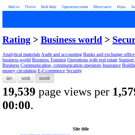
Mail.ru
Почта
Мой Мир
Одноклассники
ВКонтакте
Игры
З
Rating
>
Business world
>
Secur
Analytical materials
Audit and accounting
Banks and exchange office
business world
Business Training
Operations with real estate
Support 
Business
Communication, communication operators
Insurance
Buildi
money circulation
E-Ccommerce
Security
day
week
month
19,539
page views per
1,57
00:00
.
Site title