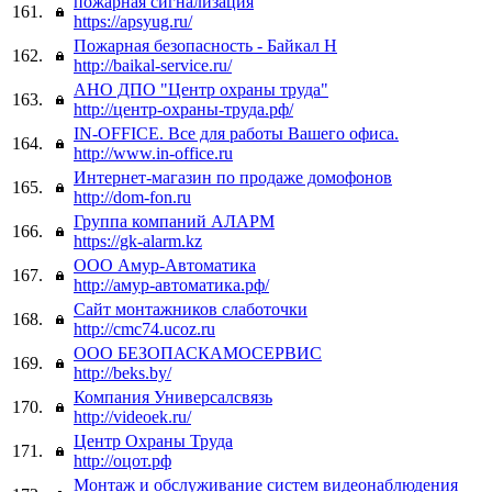
пожарная сигнализация
161.
https://apsyug.ru/
Пожарная безопасность - Байкал Н
162.
http://baikal-service.ru/
АНО ДПО "Центр охраны труда"
163.
http://центр-охраны-труда.рф/
IN-OFFICE. Все для работы Вашего офиса.
164.
http://www.in-office.ru
Интернет-магазин по продаже домофонов
165.
http://dom-fon.ru
Группа компаний АЛАРМ
166.
https://gk-alarm.kz
ООО Амур-Автоматика
167.
http://амур-автоматика.рф/
Сайт монтажников слаботочки
168.
http://cmc74.ucoz.ru
ООО БЕЗОПАСКАМОСЕРВИС
169.
http://beks.by/
Компания Универсалсвязь
170.
http://videoek.ru/
Центр Охраны Труда
171.
http://оцот.рф
Монтаж и обслуживание систем видеонаблюдения