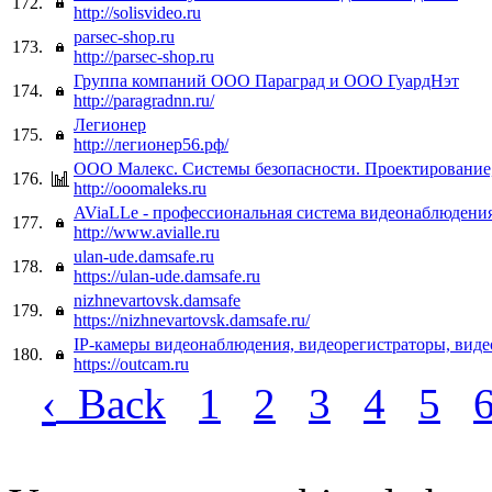
172.
http://solisvideo.ru
parsec-shop.ru
173.
http://parsec-shop.ru
Группа компаний ООО Параград и ООО ГуардНэт
174.
http://paragradnn.ru/
Легионер
175.
http://легионер56.рф/
ООО Малекс. Системы безопасности. Проектирование
176.
http://ooomaleks.ru
AViaLLe - профессиональная система видеонаблюдения
177.
http://www.avialle.ru
ulan-ude.damsafe.ru
178.
https://ulan-ude.damsafe.ru
nizhnevartovsk.damsafe
179.
https://nizhnevartovsk.damsafe.ru/
IP-камеры видеонаблюдения, видеорегистраторы, ви
180.
https://outcam.ru
‹
Back
1
2
3
4
5