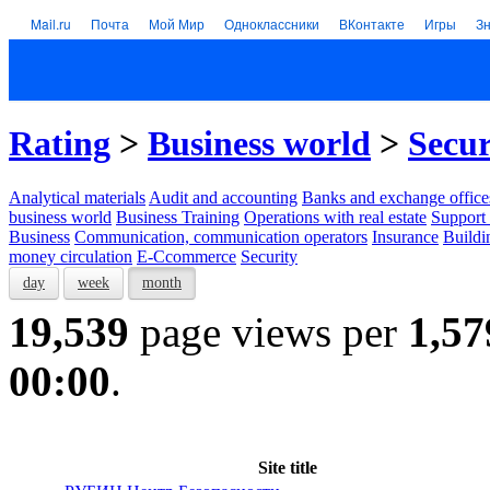
Mail.ru
Почта
Мой Мир
Одноклассники
ВКонтакте
Игры
З
Rating
>
Business world
>
Secur
Analytical materials
Audit and accounting
Banks and exchange office
business world
Business Training
Operations with real estate
Support 
Business
Communication, communication operators
Insurance
Buildi
money circulation
E-Ccommerce
Security
day
week
month
19,539
page views per
1,57
00:00
.
Site title