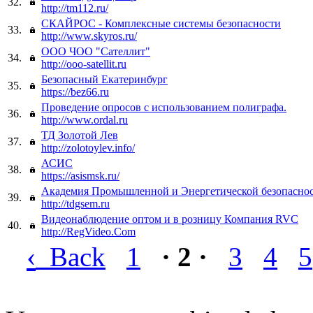
32.
http://tm112.ru/
СКАЙРОС - Комплексные системы безопасности
33.
http://www.skyros.ru/
ООО ЧОО "Сателлит"
34.
http://ooo-satellit.ru
Безопасный Екатеринбург
35.
https://bez66.ru
Проведение опросов с использованием полиграфа.
36.
http://www.ordal.ru
ТД Золотой Лев
37.
http://zolotoylev.info/
АСИС
38.
https://asismsk.ru/
Академия Промышленной и Энергетической безопасно
39.
http://tdgsem.ru
Видеонаблюдение оптом и в розницу Компания RVC
40.
http://RegVideo.Com
‹
Back
1
· 2 ·
3
4
5