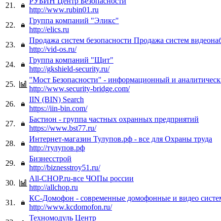
РУБИН Центр Безопасности
21.
http://www.rubin01.ru
Группа компаний "Эликс"
22.
http://elics.ru
Продажа систем безопасности Продажа систем видеона
23.
http://vid-os.ru/
Группа компаний "Щит"
24.
http://gkshield-security.ru/
"Мост Безопасности" - информационный и аналитическ
25.
http://www.security-bridge.com/
IIN (BIN) Search
26.
https://iin-bin.com/
Бастион - группа частных охранных предприятий
27.
https://www.bst77.ru/
Интернет-магазин Тулупов.рф - все для Охраны труда
28.
http://тулупов.рф
Бизнесстрой
29.
http://biznesstroy51.ru/
All-CHOP.ru-все ЧОПы россии
30.
http://allchop.ru
КС-Домофон - современные домофонные и видео сист
31.
http://www.kcdomofon.ru/
Техномодуль Центр