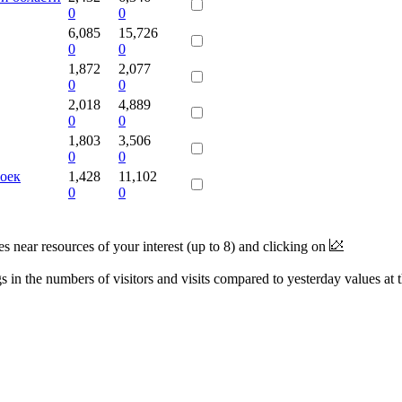
0
0
6,085
15,726
0
0
1,872
2,077
0
0
2,018
4,889
0
0
1,803
3,506
0
0
оек
1,428
11,102
0
0
near resources of your interest (up to 8) and clicking on
 in the numbers of visitors and visits compared to yesterday values at 