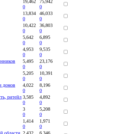
19,462
75,942
0
0
13,834
46,033
0
0
10,422
36,803
0
0
5,642
6,895
0
0
4,953
9,535
0
0
енников
5,495
23,176
0
0
5,205
10,391
0
0
и домов
4,022
8,196
0
0
ть, ритейл
3,585
4,892
0
0
3
5,208
0
0
1,414
1,971
0
0
й области
2,432
6,346