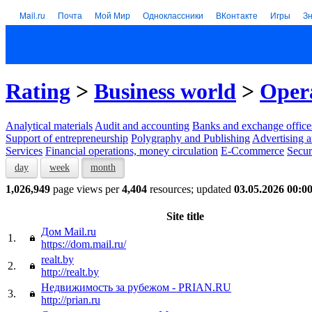
Mail.ru
Почта
Мой Мир
Одноклассники
ВКонтакте
Игры
З
Rating
>
Business world
>
Opera
Analytical materials
Audit and accounting
Banks and exchange office
Support of entrepreneurship
Polygraphy and Publishing
Advertising a
Services
Financial operations, money circulation
E-Ccommerce
Secur
day
week
month
1,026,949
page views per
4,404
resources; updated
03.05.2026 00:0
Site title
Дом Mail.ru
1.
https://dom.mail.ru/
realt.by
2.
http://realt.by
Недвижимость за рубежом - PRIAN.RU
3.
http://prian.ru