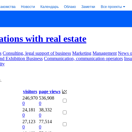
накомства
Новости
Календарь
Облако
Заметки
Все проекты
tions with real estate
s
Consulting, legal support of business
Marketing
Management
News of
nd Exhibition Business
Communication, communication operators
Ins
ity
0
.
visitors
page views
246,970
536,908
0
0
24,181
38,332
0
0
27,123
77,514
0
0