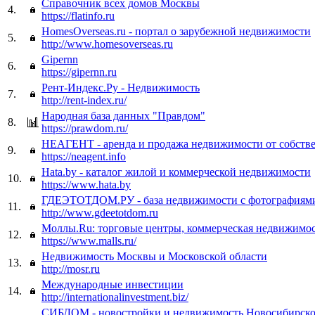
Справочник всех домов Москвы
4.
https://flatinfo.ru
HomesOverseas.ru - портал о зарубежной недвижимости
5.
http://www.homesoverseas.ru
Gipernn
6.
https://gipernn.ru
Рент-Индекс.Ру - Недвижимость
7.
http://rent-index.ru/
Народная база данных "Правдом"
8.
https://prawdom.ru/
НЕАГЕНТ - аренда и продажа недвижимости от собств
9.
https://neagent.info
Hata.by - каталог жилой и коммерческой недвижимости
10.
https://www.hata.by
ГДЕЭТОТДОМ.РУ - база недвижимости с фотографиям
11.
http://www.gdeetotdom.ru
Моллы.Ru: торговые центры, коммерческая недвижимос
12.
https://www.malls.ru/
Недвижимость Москвы и Московской области
13.
http://mosr.ru
Международные инвестиции
14.
http://internationalinvestment.biz/
СИБДОМ - новостройки и недвижимость Новосибирско