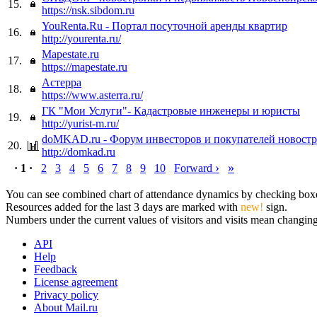
15.
https://nsk.sibdom.ru
YouRenta.Ru - Портал посуточной аренды квартир
16.
http://yourenta.ru/
Mapestate.ru
17.
https://mapestate.ru
Астерра
18.
https://www.asterra.ru/
ГК "Мои Услуги"- Кадастровые инженеры и юристы
19.
http://yurist-m.ru/
doMKAD.ru - Форум инвесторов и покупателей новостр
20.
http://domkad.ru
›
»
· 1 ·
2
3
4
5
6
7
8
9
10
Forward
You can see combined chart of attendance dynamics by checking boxes 
Resources added for the last 3 days are marked with
new!
sign.
Numbers under the current values of visitors and visits mean changings
API
Help
Feedback
License agreement
Privacy policy
About Mail.ru