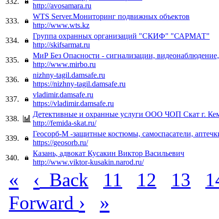
332.
http://avosamara.ru
WTS Server.Мониторинг подвижных объектов
333.
http://www.wts.kz
Группа охранных организаций "СКИФ" "САРМАТ"
334.
http://skifsarmat.ru
МиР Без Опасности - сигнализации, видеонаблюдение
335.
http://www.mirbo.ru
nizhny-tagil.damsafe.ru
336.
https://nizhny-tagil.damsafe.ru
vladimir.damsafe.ru
337.
https://vladimir.damsafe.ru
Детективные и охранные услуги ООО ЧОП Скат г. Ке
338.
http://femida-skat.ru/
Геосорб-М -защитные костюмы, самоспасатели, аптечк
339.
https://geosorb.ru/
Казань, адвокат Кусакин Виктор Васильевич
340.
http://www.viktor-kusakin.narod.ru/
«
‹
Back
11
12
13
1
›
»
Forward