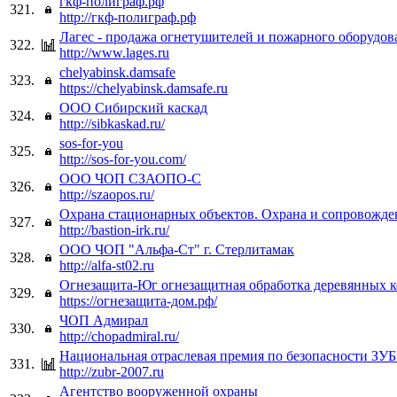
гкф-полиграф.рф
321.
http://гкф-полиграф.рф
Лагес - продажа огнетушителей и пожарного оборудов
322.
http://www.lages.ru
chelyabinsk.damsafe
323.
https://chelyabinsk.damsafe.ru
ООО Сибирский каскад
324.
http://sibkaskad.ru/
sos-for-you
325.
http://sos-for-you.com/
ООО ЧОП СЗАОПО-С
326.
http://szaopos.ru/
Охрана стационарных объектов. Охрана и сопровожде
327.
http://bastion-irk.ru/
ООО ЧОП "Альфа-Ст" г. Стерлитамак
328.
http://alfa-st02.ru
Огнезащита-Юг огнезащитная обработка деревянных 
329.
https://огнезащита-дом.рф/
ЧОП Адмирал
330.
http://chopadmiral.ru/
Национальная отраслевая премия по безопасности ЗУ
331.
http://zubr-2007.ru
Агентство вооруженной охраны