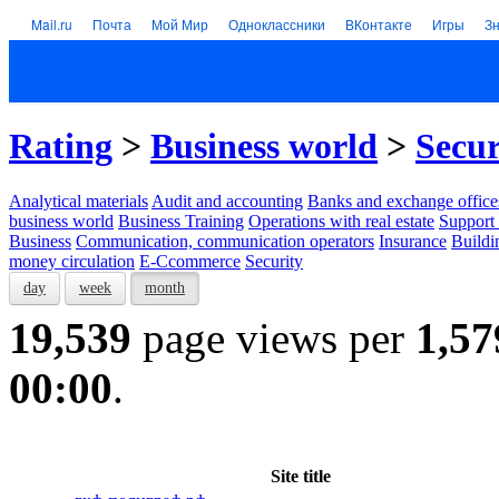
Mail.ru
Почта
Мой Мир
Одноклассники
ВКонтакте
Игры
З
Rating
>
Business world
>
Secur
Analytical materials
Audit and accounting
Banks and exchange office
business world
Business Training
Operations with real estate
Support 
Business
Communication, communication operators
Insurance
Buildi
money circulation
E-Ccommerce
Security
day
week
month
19,539
page views per
1,57
00:00
.
Site title