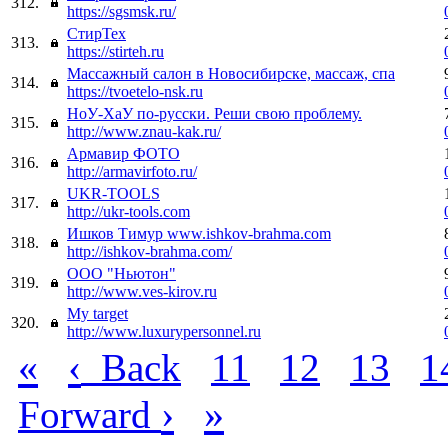
312.
https://sgsmsk.ru/
СтирТех
313.
https://stirteh.ru
Массажный салон в Новосибирске, массаж, спа
314.
https://tvoetelo-nsk.ru
НоУ-ХаУ по-русски. Реши свою проблему.
315.
http://www.znau-kak.ru/
Армавир ФОТО
316.
http://armavirfoto.ru/
UKR-TOOLS
317.
http://ukr-tools.com
Ишков Тимур www.ishkov-brahma.com
318.
http://ishkov-brahma.com/
ООО "Ньютон"
319.
http://www.ves-kirov.ru
My target
320.
http://www.luxurypersonnel.ru
«
‹
Back
11
12
13
1
›
»
Forward