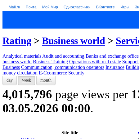
Mail.ru
Почта
Мой Мир
Одноклассники
ВКонтакте
Игры
З
Rating
>
Business world
>
Servi
Analytical materials
Audit and accounting
Banks and exchange office
business world
Business Training
Operations with real estate
Support 
Business
Communication, communication operators
Insurance
Buildi
money circulation
E-Ccommerce
Security
day
week
month
4,015,796
page views per
1
03.05.2026 00:00
.
Site title