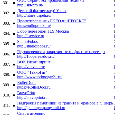
ООО Сервис копировальной техники
301.
http://skt-pro.ru/
Детский фитнес-клуб Успех
302.
http://fitnes-uspeh.ru/
Проектирование - ГК "ОдинПРОЕКТ"
303.
https://odinproekt.ru/
Бюро переводов TLS Москва
304.
http://tlservice.ru
StudioFobos
305.
http://studiofobos.ru/
Грузоперевозки, квартирные и офисные переезды
306.
http://100pereezdov.ru/
ВОК Инжиниринг
307.
http://vokvent.ru/
ООО "ТехноГаз"
308.
http://www.technogaz21.ru/
RollerDoor
309.
https://RollerDoor.ru
BravoPrint
310.
http://bravoprint.ru
Надгробия памятники из гранита и мрамора в г. Тверь
311.
http://granitnye-pamyatniki.ru
Смартгазсервис