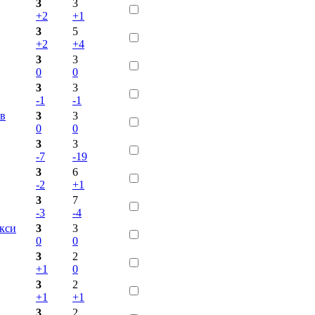
3
3
+2
+1
3
5
+2
+4
3
3
0
0
3
3
-1
-1
в
3
3
0
0
3
3
-7
-19
3
6
-2
+1
3
7
-3
-4
акси
3
3
0
0
3
2
+1
0
3
2
+1
+1
3
2