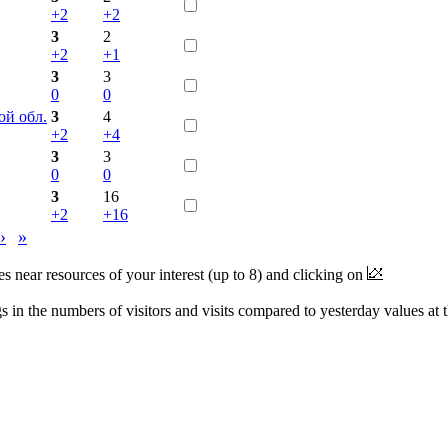
+2
+2
3
2
+2
+1
3
3
0
0
ой обл.
3
4
+2
+4
3
3
0
0
3
16
+2
+16
›
»
near resources of your interest (up to 8) and clicking on
 in the numbers of visitors and visits compared to yesterday values at 