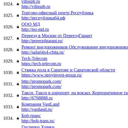
vilisspb.ru
1024.
http://vilisspb.ru
Торгово-офисный центр Республика
1025.
http://республика64.рф
ООО МД
1026.
http://tso-md.ru
Переезд в Москве от ПереездГарант
1027.
http://pereezdgarant.ru/
Ремонт внедорожников Обслуживание внедорожнико
1028.
http://safari4x4-chita.ru/
Tech-Telecom
1029.
https://tech-telecom.ru
Стяжка пола в Саратове и Саратовской области
1030.
https://www.stroyinvest-group.ru/
http://promopark.com/
1031.
http://promopark.com/
Такси. Такси в аэропорт, на вокзал. Корпоративное т
1032.
http://6768888.ru
Компания VastLand
1033.
http://vastland.ru/
Боб-транс
1034.
http://bob-trans.ru/
Грузчики Химки