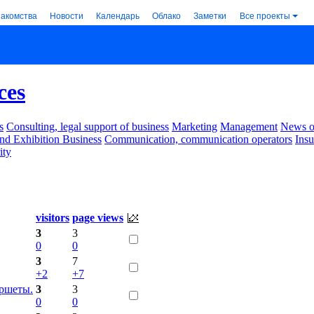
накомства
Новости
Календарь
Облако
Заметки
Все проекты
ces
s
Consulting, legal support of business
Marketing
Management
News of
nd Exhibition Business
Communication, communication operators
Ins
ity
.
visitors
page views
3
3
0
0
3
7
+2
+7
уршеты.
3
3
0
0