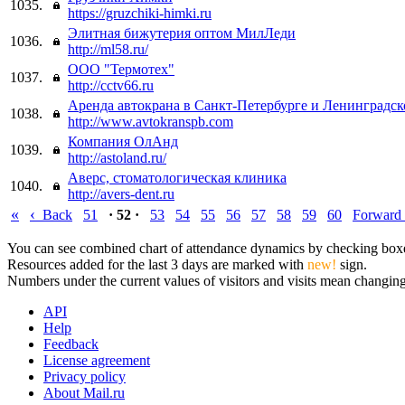
1035.
https://gruzchiki-himki.ru
Элитная бижутерия оптом МилЛеди
1036.
http://ml58.ru/
ООО "Термотех"
1037.
http://cctv66.ru
Аренда автокрана в Санкт-Петербурге и Ленинградск
1038.
http://www.avtokranspb.com
Компания ОлАнд
1039.
http://astoland.ru/
Аверс, стоматологическая клиника
1040.
http://avers-dent.ru
«
‹
Back
51
· 52 ·
53
54
55
56
57
58
59
60
Forward
You can see combined chart of attendance dynamics by checking boxes 
Resources added for the last 3 days are marked with
new!
sign.
Numbers under the current values of visitors and visits mean changings
API
Help
Feedback
License agreement
Privacy policy
About Mail.ru