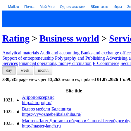
Mail.ru
Почта
Мой Мир
Одноклассники
ВКонтакте
Игры
З
Rating
>
Business world
>
Servi
Analytical materials
Audit and accounting
Banks and exchange office
Support of entrepreneurship
Polygraphy and Publishing
Advertising a
Services
Financial operations, money circulation
E-Ccommerce
Secur
day
week
month
330,535
page views per
13,263
resources; updated
01.07.2026 15:59
Site title
Айропожсервис
1021.
http://airopoj.ru/
Вывоз мебели Балашиха
1022.
https://vyvozmebelibalashiha.ru/
Мастер-Ланч.Доставка обедов в Санкт-Петербурге,ф
1023.
http://master-lanch.ru