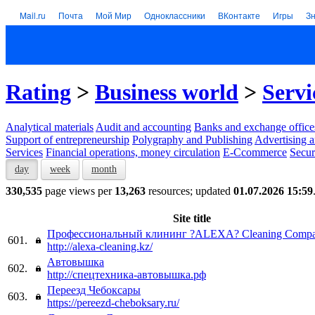
Mail.ru
Почта
Мой Мир
Одноклассники
ВКонтакте
Игры
З
Rating
>
Business world
>
Servi
Analytical materials
Audit and accounting
Banks and exchange office
Support of entrepreneurship
Polygraphy and Publishing
Advertising a
Services
Financial operations, money circulation
E-Ccommerce
Secur
day
week
month
330,535
page views per
13,263
resources; updated
01.07.2026 15:59
Site title
Профессиональный клининг ?ALEXA? Cleaning Comp
601.
http://alexa-cleaning.kz/
Автовышка
602.
http://спецтехника-автовышка.рф
Переезд Чебоксары
603.
https://pereezd-cheboksary.ru/