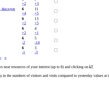
+2
+3
, фасадов
6
11
+4
+5
6
13
+2
+5
6
4
+2
+1
6
5
-2
-14
6
3
-1
-3
›
»
near resources of your interest (up to 8) and clicking on
 in the numbers of visitors and visits compared to yesterday values at 