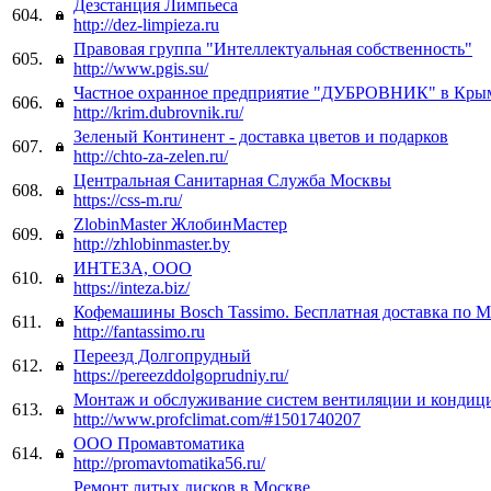
Дезстанция Лимпьеса
604.
http://dez-limpieza.ru
Правовая группа "Интеллектуальная собственность"
605.
http://www.pgis.su/
Частное охранное предприятие "ДУБРОВНИК" в Кры
606.
http://krim.dubrovnik.ru/
Зеленый Континент - доставка цветов и подарков
607.
http://chto-za-zelen.ru/
Центральная Санитарная Служба Москвы
608.
https://css-m.ru/
ZlobinMaster ЖлобинМастер
609.
http://zhlobinmaster.by
ИНТЕЗА, ООО
610.
https://inteza.biz/
Кофемашины Bosch Tassimo. Бесплатная доставка по М
611.
http://fantassimo.ru
Переезд Долгопрудный
612.
https://pereezddolgoprudniy.ru/
Монтаж и обслуживание систем вентиляции и кондиц
613.
http://www.profclimat.com/#1501740207
ООО Промавтоматика
614.
http://promavtomatika56.ru/
Ремонт литых дисков в Москве