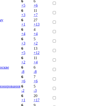
6
6
+5
+6
6
11
+3
+7
му
6
27
+1
+13
6
4
+4
+4
6
5
+3
+2
6
13
+5
+12
6
11
+2
+4
оскве
6
6
-8
-8
6
7
+6
+6
ионирования
6
5
-2
-3
6
20
+1
+17
6
9