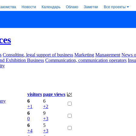
накомства
Новости
Календарь
Облако
Заметки
Все проекты
ces
s
Consulting, legal support of business
Marketing
Management
News of
nd Exhibition Business
Communication, communication operators
Ins
ity
.
visitors
page views
any
6
6
+1
+2
6
9
0
+3
6
5
+4
+3