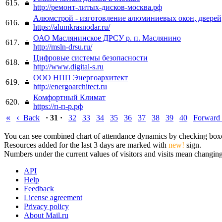
615.
http://ремонт-литых-дисков-москва.рф
Алюмстрой - изготовление алюминиевых окон, дверей
616.
https://alumkrasnodar.ru/
ОАО Маслянинское ДРСУ р. п. Маслянино
617.
http://msln-drsu.ru/
Цифровые системы безопасности
618.
http://www.digital-s.ru
ООО НПП Энергоархитект
619.
http://energoarchitect.ru
Комфортный Климат
620.
https://п-п-р.рф
«
‹
Back
· 31 ·
32
33
34
35
36
37
38
39
40
Forward
You can see combined chart of attendance dynamics by checking boxes 
Resources added for the last 3 days are marked with
new!
sign.
Numbers under the current values of visitors and visits mean changings
API
Help
Feedback
License agreement
Privacy policy
About Mail.ru