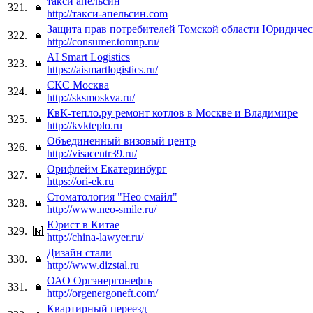
такси апельсин
321.
http://такси-апельсин.com
Защита прав потребителей Томской области Юридиче
322.
http://consumer.tomnp.ru/
AI Smart Logistics
323.
https://aismartlogistics.ru/
СКС Москва
324.
http://sksmoskva.ru/
КвК-тепло.ру ремонт котлов в Москве и Владимире
325.
http://kvkteplo.ru
Объединенный визовый центр
326.
http://visacentr39.ru/
Орифлейм Екатеринбург
327.
https://ori-ek.ru
Стоматология "Нео смайл"
328.
http://www.neo-smile.ru/
Юрист в Китае
329.
http://china-lawyer.ru/
Дизайн стали
330.
http://www.dizstal.ru
ОАО Оргэнергонефть
331.
http://orgenergoneft.com/
Квартирный переезд