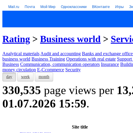
Mail.ru
Почта
Мой Мир
Одноклассники
ВКонтакте
Игры
З
Rating
>
Business world
>
Servi
Analytical materials
Audit and accounting
Banks and exchange office
business world
Business Training
Operations with real estate
Support 
Business
Communication, communication operators
Insurance
Buildi
money circulation
E-Ccommerce
Security
day
week
month
330,535
page views per
13,
01.07.2026 15:59
.
Site title