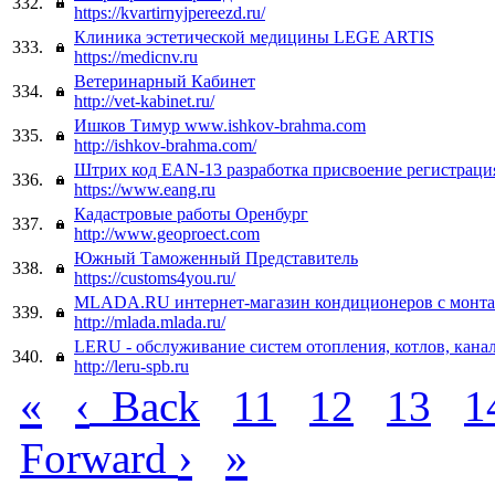
332.
https://kvartirnyjpereezd.ru/
Клиника эстетической медицины LEGE ARTIS
333.
https://medicnv.ru
Ветеринарный Кабинет
334.
http://vet-kabinet.ru/
Ишков Тимур www.ishkov-brahma.com
335.
http://ishkov-brahma.com/
Штрих код EAN-13 разработка присвоение регистраци
336.
https://www.eang.ru
Кадастровые работы Оренбург
337.
http://www.geoproect.com
Южный Таможенный Представитель
338.
https://customs4you.ru/
MLADA.RU интернет-магазин кондиционеров с монт
339.
http://mlada.mlada.ru/
LERU - обслуживание систем отопления, котлов, кана
340.
http://leru-spb.ru
«
‹
Back
11
12
13
1
›
»
Forward