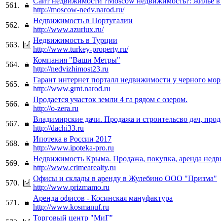
Сайт недвижимости ?Moscow недвижимость?: жилье в
561.
http://moscow-nedv.narod.ru/
Недвижимость в Португалии
562.
http://www.azurlux.ru/
Недвижимость в Турции
563.
http://www.turkey-property.ru/
Компания "Ваши Метры"
564.
http://nedvizhimost23.ru
Гарант интернет порталл недвижимости у черного мор
565.
http://www.grnt.narod.ru
Продается участок земли 4 га рядом с озером.
566.
http://o-zera.ru
Владимирские дачи. Продажа и строительсво дач, про
567.
http://dachi33.ru
Ипотека в России 2017
568.
http://www.ipoteka-pro.ru
Недвижимость Крыма. Продажа, покупка, аренда нед
569.
http://www.crimearealty.ru
Офисы и склады в аренду в Жулебино ООО "Призма"
570.
http://www.prizmamo.ru
Аренда офисов - Косинская мануфактура
571.
http://www.kosmanuf.ru
Торговый центр "МиГ"