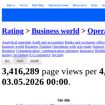
Mail.ru
Почта
Мой Мир
Одноклассники
ВКонтакте
Игры
З
Rating
>
Business world
>
Opera
Analytical materials
Audit and accounting
Banks and exchange office
business world
Business Training
Operations with real estate
Support 
Business
Communication, communication operators
Insurance
Buildi
money circulation
E-Ccommerce
Security
day
week
month
3,416,289
page views per
4
03.05.2026 00:00
.
Site title