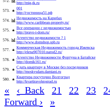
572.
http://mig-tk.ru
001
573.
http://гостиница51.рф
Недвижимость на Карибах
574.
http://www.caribbean-property.ru/
Все операции с недвижимостью
575.
http://pravo-i-dom.ru/
Агентство недвижимости ? 1
576.
http://www.domshop.spb.ru
Коммерческая Недвижимость города Ижевска
577.
http://elena907010.narod2.ru/
Агентство Недвижимости Фортуна в Батайске
578.
http://domik161.ru/
Сдать квартиру в Москве без посредников
579.
http://moskvsdam.damiani.ru
Квартира посуточно Волгоград
580.
http://kvartiravolgograd.ru
«
‹
Back
21
22
23
2
›
»
Forward