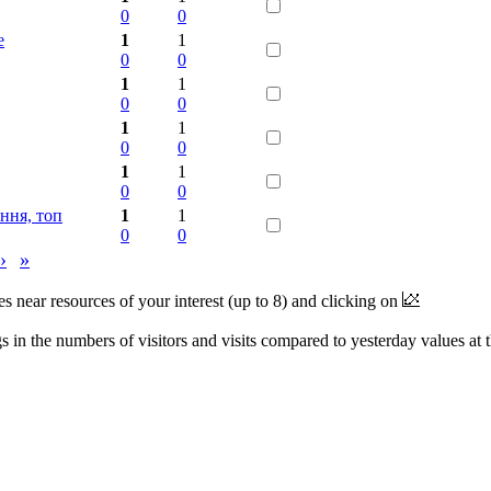
0
0
е
1
1
0
0
1
1
0
0
1
1
0
0
1
1
0
0
ння, топ
1
1
0
0
›
»
near resources of your interest (up to 8) and clicking on
 in the numbers of visitors and visits compared to yesterday values at 