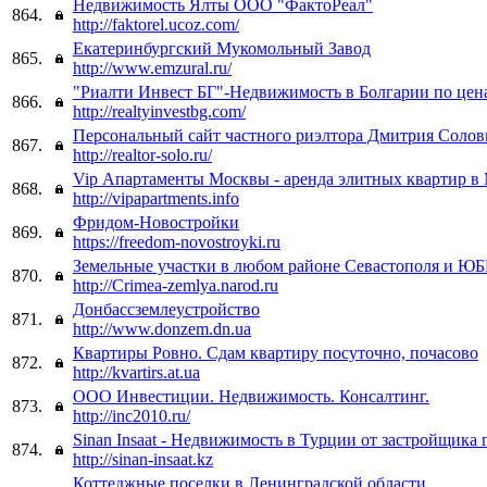
Недвижимость Ялты ООО "ФактоРеал"
864.
http://faktorel.ucoz.com/
Екатеринбургский Мукомольный Завод
865.
http://www.emzural.ru/
"Риалти Инвест БГ"-Недвижимость в Болгарии по цен
866.
http://realtyinvestbg.com/
Персональный сайт частного риэлтора Дмитрия Солов
867.
http://realtor-solo.ru/
Vip Апартаменты Москвы - аренда элитных квартир в 
868.
http://vipapartments.info
Фридом-Новостройки
869.
https://freedom-novostroyki.ru
Земельные участки в любом районе Севастополя и Ю
870.
http://Crimea-zemlya.narod.ru
Донбассземлеустройство
871.
http://www.donzem.dn.ua
Квартиры Ровно. Сдам квартиру посуточно, почасово
872.
http://kvartirs.at.ua
ООО Инвестиции. Недвижимость. Консалтинг.
873.
http://inc2010.ru/
Sinan Insaat - Недвижимость в Турции от застройщика 
874.
http://sinan-insaat.kz
Коттеджные поселки в Ленинградской области