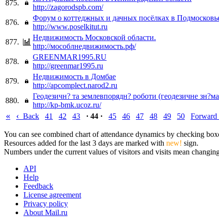
875.
http://zagorodspb.com/
Форум о коттеджных и дачных посёлках в Подмосковь
876.
http://www.poselkitut.ru
Недвижимость Московской области.
877.
http://мособлнедвижимость.рф/
GREENMAR1995.RU
878.
http://greenmar1995.ru
Недвижимость в Домбае
879.
http://apcomplect.narod2.ru
Геодезичн? та землевпорядн? роботи (геодезичне зн?ма
880.
http://kp-bmk.ucoz.ru/
«
‹
Back
41
42
43
· 44 ·
45
46
47
48
49
50
Forward
You can see combined chart of attendance dynamics by checking boxes 
Resources added for the last 3 days are marked with
new!
sign.
Numbers under the current values of visitors and visits mean changings
API
Help
Feedback
License agreement
Privacy policy
About Mail.ru