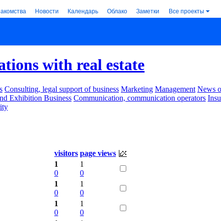
накомства
Новости
Календарь
Облако
Заметки
Все проекты
tions with real estate
s
Consulting, legal support of business
Marketing
Management
News of
nd Exhibition Business
Communication, communication operators
Ins
ity
visitors
page views
1
1
0
0
1
1
0
0
1
1
0
0