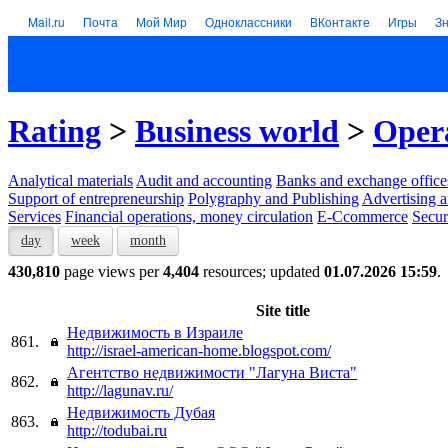
Mail.ru
Почта
Мой Мир
Одноклассники
ВКонтакте
Игры
З
Rating
>
Business world
>
Opera
Analytical materials
Audit and accounting
Banks and exchange office
Support of entrepreneurship
Polygraphy and Publishing
Advertising a
Services
Financial operations, money circulation
E-Ccommerce
Secur
day
week
month
430,810
page views per
4,404
resources; updated
01.07.2026 15:59
.
Site title
Недвижимость в Израиле
861.
http://israel-american-home.blogspot.com/
Агентство недвижимости "Лагуна Виста"
862.
http://lagunav.ru/
Недвижимость Дубая
863.
http://todubai.ru