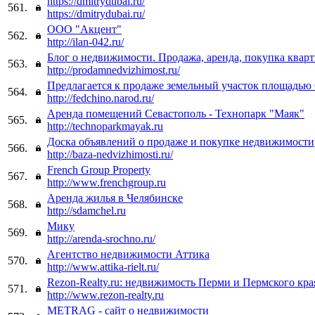
https://dmitrydubai.ru/
561.
https://dmitrydubai.ru/
ООО "Акцент"
562.
http://ilan-042.ru/
Блог о недвижимости. Продажа, аренда, покупка кварт
563.
http://prodamnedvizhimost.ru/
Предлагается к продаже земельный участок площадью 
564.
http://fedchino.narod.ru/
Аренда помещений Севастополь - Технопарк "Маяк"
565.
http://technoparkmayak.ru
Доска объявлений о продаже и покупке недвижимости
566.
http://baza-nedvizhimosti.ru/
French Group Property
567.
http://www.frenchgroup.ru
Аренда жилья в Челябинске
568.
http://sdamchel.ru
Мику
569.
http://arenda-srochno.ru/
Агентство недвижимости Аттика
570.
http://www.attika-rielt.ru/
Rezon-Realty.ru: недвижимость Перми и Пермского кра
571.
http://www.rezon-realty.ru
METRAG - сайт о недвижимости