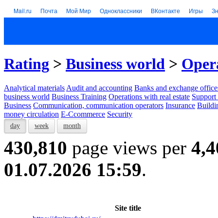
Mail.ru
Почта
Мой Мир
Одноклассники
ВКонтакте
Игры
З
Rating
>
Business world
>
Opera
Analytical materials
Audit and accounting
Banks and exchange office
business world
Business Training
Operations with real estate
Support 
Business
Communication, communication operators
Insurance
Buildi
money circulation
E-Ccommerce
Security
day
week
month
430,810
page views per
4,4
01.07.2026 15:59
.
Site title