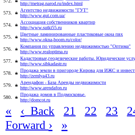
572.
http://metrag.narod.ru/index.html
Агентство недвижимости "ГУТ"
573.
http://www.gut.com.ua/
Ассоциация собственников квартир
574.
http://www.sutki55.ru
Цветные ламинированные пластиковые окна пвх
575.
http://www.okna-boom.ru/color/
Компания по управлению недвижимостью "Оптима"
576.
http://www.realoptima.ru
Кадастровые,геодезические работы. Юридические услу
577.
http://www.sibkadastr.ru
Продажа земли в пригороде Кирова для ИЖС и инвест
578.
http://zemlya43.ru
Арендафон - База Аренды недвижимости
579.
http://www.arendafon.ru
Продажа домов в Подмосковье.
580.
http://domcot.ru
«
‹
Back
21
22
23
2
›
»
Forward