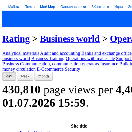
Mail.ru
Почта
Мой Мир
Одноклассники
ВКонтакте
Игры
З
Rating
>
Business world
>
Opera
Analytical materials
Audit and accounting
Banks and exchange office
business world
Business Training
Operations with real estate
Support 
Business
Communication, communication operators
Insurance
Buildi
money circulation
E-Ccommerce
Security
day
week
month
430,810
page views per
4,4
01.07.2026 15:59
.
Site title