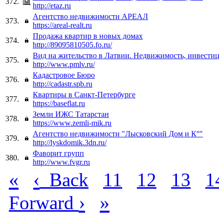
372.
http://etaz.ru
Агентство недвижимости АРЕАЛ
373.
https://areal-realt.ru
Продажа квартир в новых домах
374.
http://89095810505.fo.ru/
Вид на жительство в Латвии. Недвижимость, инвестиц
375.
http://www.pmlv.ru/
Кадастровое Бюро
376.
http://cadastr.spb.ru
Квартиры в Санкт-Петербурге
377.
https://baseflat.ru
Земли ИЖС Татарстан
378.
https://www.zemli-mik.ru
Агентство недвижимости "Лысковский Дом и К°"
379.
http://lyskdomik.3dn.ru/
Фаворит групп
380.
http://www.fvgr.ru
«
‹
Back
11
12
13
1
›
»
Forward