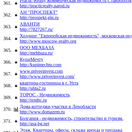
Practic-Realty Коммерческая недвижимость Ставрополя
361.
http://practicrealty.narod.ru
АН "ПРОСПЕКТ"
362.
http://prospekt-gtn.ru
АВАНТИ
363.
http://7827267.ru/
Холдинг "Европейская недвижимость", московская н
364.
http://www.moscow-realty.org
ООО МЕХБАЗА
365.
http://mehbaza.ru/
КупиМечту
366.
http://kupimechtu.com
www.priveeinvest.com
367.
http://www.priveeinvest.com/
квартира-гостиница в г. Ухта
368.
http://uhta2.ru
ТОРОС - Недвижимость
369.
http://rentbc.ru
Дома,коттеджи,участки в Ленобласти
370.
http://www.domazem.ru
Болгария - недвижимость, строительство и туризм.
371.
http://asa-bg.net
Этаж. Квартиры, офисы, склады аренда и продажа