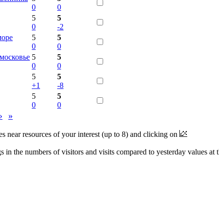
0
0
5
5
0
-2
море
5
5
0
0
дмосковье
5
5
0
0
5
5
+1
-8
5
5
0
0
›
»
near resources of your interest (up to 8) and clicking on
 in the numbers of visitors and visits compared to yesterday values at 