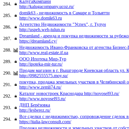
КалугаКомпани
284.
http://kalugacompany.ucoz.ru/
domik63 - недвижимость в Самаре и Тольятти
285.
http://www.domik63.ru
Агентство Недвижимости "Успех", г. Тулун
286.
http://uspeh.web-tulun.ru
Dreamland - аренда и покупка недвижимости за рубеж
287.
https://dreamland.cy/
Недвижимость Ивано-Франковска от агенства Бизнес-
288.
http://www.real-estate.if.ua
ООО Ипотека Мир-Тур
289.
http://ipoteka-mir-tur.ru/
Продам магазин в г. Вышгороде Киевская область ул. 
290.
http://0982555575.moy.su/
покупка, продажа земельных участков в Челябинской 
291.
http://www.zemli74.ru/
Каталог новостроек Краснодара http://novosel93.ru/
292.
http://www.novosel93.ru/
ДНП Берёзовка
293.
http://lesberez.ru/
Все сделки с недвижимостью, сопровождение сделок 
294.
https://italia-lawconsult.com/
Продажа недвижимости и земельных участков от собс