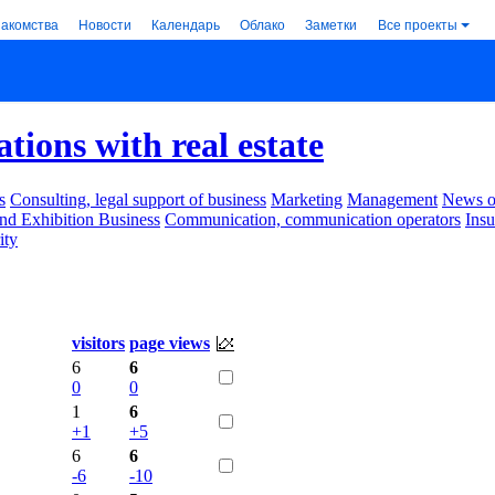
накомства
Новости
Календарь
Облако
Заметки
Все проекты
tions with real estate
s
Consulting, legal support of business
Marketing
Management
News of
nd Exhibition Business
Communication, communication operators
Ins
ity
visitors
page views
6
6
0
0
1
6
+1
+5
6
6
-6
-10