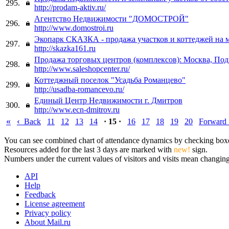
295.
http://prodam-aktiv.ru/
Агентство Недвижимости "ДОМОСТРОЙ"
296.
http://www.domostroi.ru
Экопарк СКАЗКА - продажа участков и коттеджей на 
297.
http://skazka161.ru
Продажа торговых центров (комплексов): Москва, По
298.
http://www.saleshopcenter.ru/
Коттеджный поселок "Усадьба Романцево"
299.
http://usadba-romancevo.ru/
Единый Центр Недвижимости г. Дмитров
300.
http://www.ecn-dmitrov.ru
«
‹
Back
11
12
13
14
· 15 ·
16
17
18
19
20
Forward
You can see combined chart of attendance dynamics by checking boxes 
Resources added for the last 3 days are marked with
new!
sign.
Numbers under the current values of visitors and visits mean changings
API
Help
Feedback
License agreement
Privacy policy
About Mail.ru