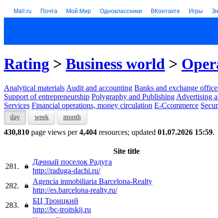
Mail.ru
Почта
Мой Мир
Одноклассники
ВКонтакте
Игры
З
Rating
>
Business world
>
Opera
Analytical materials
Audit and accounting
Banks and exchange office
Support of entrepreneurship
Polygraphy and Publishing
Advertising a
Services
Financial operations, money circulation
E-Ccommerce
Secur
day
week
month
430,810
page views per
4,404
resources; updated
01.07.2026 15:59
.
Site title
Дачный поселок Радуга
281.
http://raduga-dachi.ru/
Agencia inmobiliaria Barcelona-Realty
282.
http://es.barcelona-realty.ru/
БЦ Троицкий
283.
http://bc-troitskij.ru