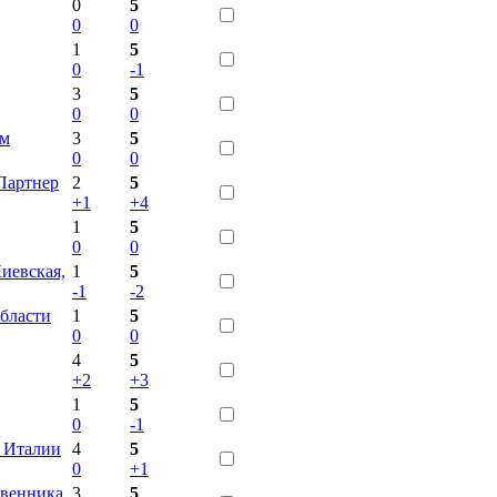
0
5
0
0
1
5
0
-1
3
5
0
0
ом
3
5
0
0
Партнер
2
5
+1
+4
1
5
0
0
Киевская,
1
5
-1
-2
области
1
5
0
0
4
5
+2
+3
1
5
0
-1
в Италии
4
5
0
+1
твенника
3
5