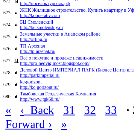
672.
http://поселоктургояк.рф
ЖНК Жилищное строительство. Купить квартиру в Уф
673.
http://kooperativ.com
БЦ Смоленский
674.
http://bc-smolenskiy.ru
Земельные участки в Анапском районе
675.
http://offing.ru
ТП Арсенал
676.
http://tp-arsenal.ru/
Всё о покупке и продаже недвижимости
677.
http://pro-nedvigimost.blogspot.com/
Деловой Центр ИМПЕРИАЛ ПАРК (Бизнес Центр клас
678.
http://parkimperial.ru
kc-gorizont
679.
http://kc-gorizont.ru/
Тамбовская Геодезическая Компания
680.
http://www.tgk68.ru/
«
‹
Back
31
32
33
·
›
»
Forward