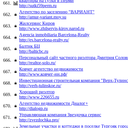
квартиры на сутки в Перми
661.
http://sutki59perm.ru
Агентство по заселению "ВАРИАНТ"
662.
http://amur-variant.moy.su
Жилсервис Киров
663.
http://www.zhilservis-kirov.narod.ru
Agencia inmobiliaria Barcelona-Realty
664.
http://es.barcelona-realty.ru/
Балтик БЦ
665.
http://balticbc.ru
Персональный сайт частного риэлтора Дмитрия Солов
666.
http://realtor-solo.ru/
Ковчег агентство недвижимости
667.
http://www.ковчег-нн.рф/
Инвестиционная строительная компания "Верх-Тулинс
668.
http://verh-tulinskoe.ru/
Хороший риэлтор
669.
http://www.226655.ru
Агентство недвижимости Диалог+
670.
http://dialogp.ru
Управляющая компания Звездочка сервис
671.
http://zvezdochka.pro/
Земельные участки и коттеджи в поселке Тургояк горо