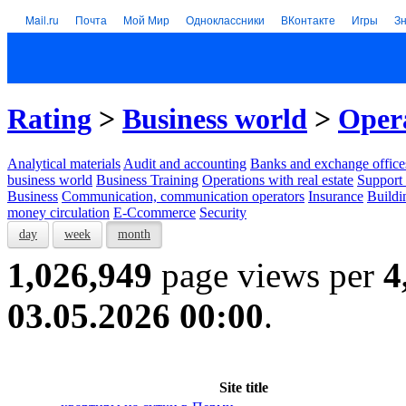
Mail.ru
Почта
Мой Мир
Одноклассники
ВКонтакте
Игры
З
Rating
>
Business world
>
Opera
Analytical materials
Audit and accounting
Banks and exchange office
business world
Business Training
Operations with real estate
Support 
Business
Communication, communication operators
Insurance
Buildi
money circulation
E-Ccommerce
Security
day
week
month
1,026,949
page views per
4
03.05.2026 00:00
.
Site title