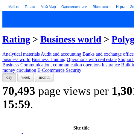
Mail.ru
Почта
Мой Мир
Одноклассники
ВКонтакте
Игры
З
Rating
>
Business world
>
Polyg
Analytical materials
Audit and accounting
Banks and exchange office
business world
Business Training
Operations with real estate
Support 
Business
Communication, communication operators
Insurance
Buildi
money circulation
E-Ccommerce
Security
day
week
month
70,493
page views per
1,30
15:59
.
Site title