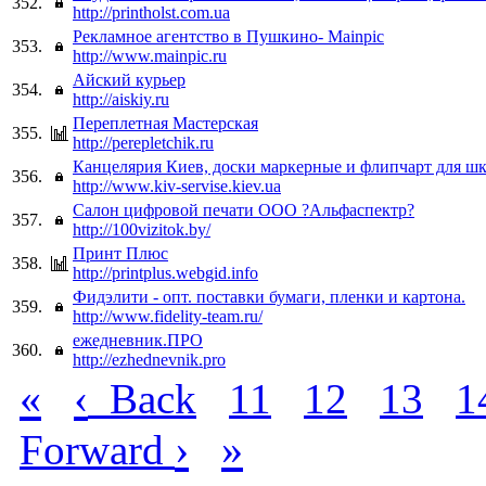
352.
http://printholst.com.ua
Рекламное агентство в Пушкино- Mainpic
353.
http://www.mainpic.ru
Айский курьер
354.
http://aiskiy.ru
Переплетная Мастерская
355.
http://perepletchik.ru
Канцелярия Киев, доски маркерные и флипчарт для ш
356.
http://www.kiv-servise.kiev.ua
Салон цифровой печати ООО ?Альфаспектр?
357.
http://100vizitok.by/
Принт Плюс
358.
http://printplus.webgid.info
Фидэлити - опт. поставки бумаги, пленки и картона.
359.
http://www.fidelity-team.ru/
ежедневник.ПРО
360.
http://ezhednevnik.pro
«
‹
Back
11
12
13
1
›
»
Forward