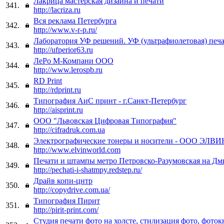
Лакрица мастерская дизайна и печати
341.
http://lacriza.ru
Вся реклама Петербурга
342.
http://www.v-r-p.ru/
Лаборатория УФ решений. УФ (ультрафиолетовая) печа
343.
http://ufperior63.ru
ЛеРо М-Компани ООО
344.
http://www.lerospb.ru
RD Print
345.
http://rdprint.ru
Типография АиС принт - г.Санкт-Петербург
346.
http://aisprint.ru
ООО "Львовская Цифровая Типография"
347.
http://cifradruk.com.ua
Электрографические тонеры и носители - ООО ЭЛВИ
348.
http://www.elvinworld.com
Печати и штампы метро Петровско-Разумовская на Дм
349.
http://pechati-i-shatmpy.redstep.ru/
Драйв копи-цнтр
350.
http://copydrive.com.ua/
Типография Пирит
351.
http://pirit-print.com/
Студия печати фото на холсте, стилизация фото, фото