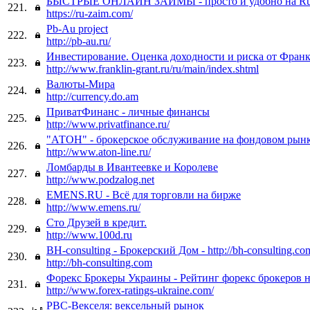
БЫСТРЫЕ ОНЛАЙН ЗАЙМЫ - просто и удобно на Ru
221.
https://ru-zaim.com/
Pb-Au project
222.
http://pb-au.ru/
Инвестирование. Оценка доходности и риска от Фра
223.
http://www.franklin-grant.ru/ru/main/index.shtml
Валюты-Мира
224.
http://currency.do.am
ПриватФинанс - личные финансы
225.
http://www.privatfinance.ru/
"АТОН" - брокерское обслуживание на фондовом рын
226.
http://www.aton-line.ru/
Ломбарды в Ивантеевке и Королеве
227.
http://www.podzalog.net
EMENS.RU - Всё для торговли на бирже
228.
http://www.emens.ru/
Сто Друзей в кредит.
229.
http://www.100d.ru
BH-consulting - Брокерский Дом - http://bh-consulting.co
230.
http://bh-consulting.com
Форекс Брокеры Украины - Рейтинг форекс брокеров н
231.
http://www.forex-ratings-ukraine.com/
РВС-Векселя: вексельный рынок