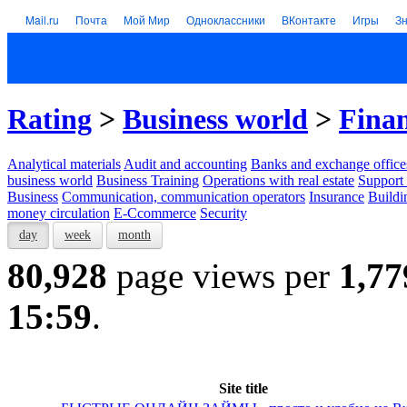
Mail.ru
Почта
Мой Мир
Одноклассники
ВКонтакте
Игры
З
Rating
>
Business world
>
Finan
Analytical materials
Audit and accounting
Banks and exchange office
business world
Business Training
Operations with real estate
Support 
Business
Communication, communication operators
Insurance
Buildi
money circulation
E-Ccommerce
Security
day
week
month
80,928
page views per
1,77
15:59
.
Site title