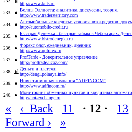
232.
http://www.bills.ru
Волны Эллиотта: аналитика, дискуссии, теория.
233.
http://www.tradersterritory.com
Автомобильные кредиты: условия автокредитов, докум
234.
http://automobile-credit.ru
Быстрая Денежка - быстрые займы в Чебоксарах. Деньг
235.
http://www.bistrodenegka.ru
Форекс-блог, ежедневник, дневник
236.
http://www.upforex.ru
ProfTarde - Доверительное управление
237.
http://proftrade.ucoz.com/
Деньги и платежи
238.
http://dengi.polnaya.info/
Инвестиционная компания "ADFINCOM"
239.
http://www.adfincom.ru/
Мониторинг обменных пунктов и кредитных автомато
240.
http://hot-exchange.ru
«
‹
Back
11
· 12 ·
13
›
»
Forward