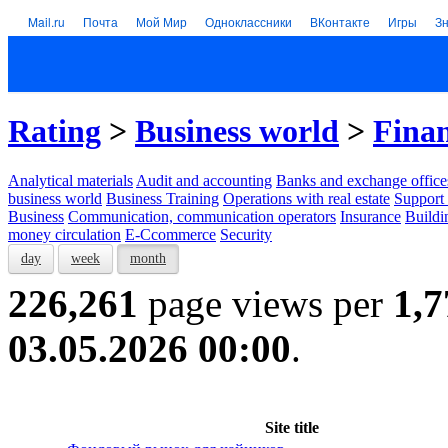
Mail.ru
Почта
Мой Мир
Одноклассники
ВКонтакте
Игры
З
Rating
>
Business world
>
Finan
Analytical materials
Audit and accounting
Banks and exchange office
business world
Business Training
Operations with real estate
Support 
Business
Communication, communication operators
Insurance
Buildi
money circulation
E-Ccommerce
Security
day
week
month
226,261
page views per
1,7
03.05.2026 00:00
.
Site title