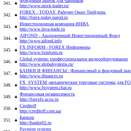
Фондовый рынок для чайников
341.
http://www.stock-trader.ru/
FOREX - TODAY. Рабочее Окно Трейдера.
342.
http://forex-today.narod.ru
Инвестиционная компания ИНВА
343.
http://www.inva-trade.ru
AIFOND - Акционерный Инвестиционный Фонд
344.
http://www.aifond.info
FX INFORM - FOREX Информеры
345.
http://www.fxinform.ru
Global systems: профессиональное видеооборудование
346.
http://www.globalsystems.ru/
БАНКИ И ФИНАНСЫ : Финансовый и фондовый рынок
347.
http://www.ifinances.ru
FX_SYSTEM -механические торговые системы для F
348.
http://www.fxsystem.chat.ru
Финансовая независимость
349.
http://forexfx.ucoz.ru
Creditoff
350.
http://creditoff.com.ua/
Банкир
351.
http://bankir02.ru
Payment systems