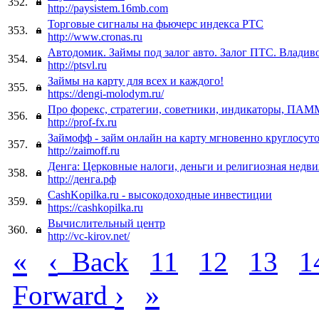
352.
http://paysistem.16mb.com
Торговые сигналы на фьючерс индекса РТС
353.
http://www.cronas.ru
Автодомик. Займы под залог авто. Залог ПТС. Владив
354.
http://ptsvl.ru
Займы на карту для всех и каждого!
355.
https://dengi-molodym.ru/
Про форекс, стратегии, советники, индикаторы, ПАМ
356.
http://prof-fx.ru
Займофф - займ онлайн на карту мгновенно круглосуто
357.
http://zaimoff.ru
Денга: Церковные налоги, деньги и религиозная недв
358.
http://денга.рф
CashKopilka.ru - высокодоходные инвестиции
359.
https://cashkopilka.ru
Вычислительный центр
360.
http://vc-kirov.net/
«
‹
Back
11
12
13
1
›
»
Forward