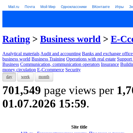
Mail.ru
Почта
Мой Мир
Одноклассники
ВКонтакте
Игры
З
Rating
>
Business world
>
E-Cc
Analytical materials
Audit and accounting
Banks and exchange office
business world
Business Training
Operations with real estate
Support 
Business
Communication, communication operators
Insurance
Buildi
money circulation
E-Ccommerce
Security
day
week
month
701,549
page views per
1,7
01.07.2026 15:59
.
Site title