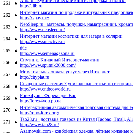
Alib.ru - Букинистические книги. Продажа и поиск.
261.
http://alib.ru
Интернет-магазин по продаже виртуальных предоплач
262.
http://x-pay.me/
NeoSleep.ru - матрасы, подушки, наматрасники, кроват
263.
http://www.neosleep.ru/
Интернет магазин косметики для загара в солярии
264.
http://www.sunactive.ru
title
265.
http://www.semenagazona.ru
Спутник. Книжный Интернет-магазин
266.
http://www.sputnik2000.com/
Моментальная оплата услуг через Интернет
267.
http://cityplat.ru
Священные растения ? уникальные статьи по истории,
268.
http://www.entheoworld.ru
Forex4you - Форекс для Вас
269.
http://forex4you.pp.ua
Интерактивная автоматическая торговая система для F
270.
http://robo-forex.org/
Tao28.ru - доставка товаров из Китая (Taobao, Tmall, Al
271.
http://www.tao28.ru/
Azarnovski.com - ковбойская одежда, лётные кожаные 