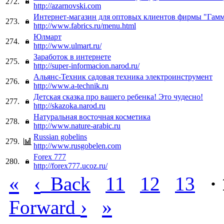
272.
http://azarnovski.com
Интернет-магазин для оптовых клиентов фирмы "Гамм
273.
http://www.fabrics.ru/menu.html
Юлмарт
274.
http://www.ulmart.ru/
Заработок в интернете
275.
http://super-informacion.narod.ru/
Альянс-Техник садовая техника электроинструмент
276.
http://www.a-technik.ru
Детская сказка про вашего ребенка! Это чудесно!
277.
http://skazoka.narod.ru
Натуральная восточная косметика
278.
http://www.nature-arabic.ru
Russian gobelins
279.
http://www.rusgobelen.com
Forex 777
280.
http://forex777.ucoz.ru/
«
‹
Back
11
12
13
·
›
»
Forward