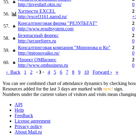
55.
http://investlaif.okis.ru/
0
Хитрости EXCEL
2
56.
http://excel3161.narod.ru/
+
Консалтинговая фирма "РЕЗУЛЬТАТ"
2
57.
http://www.resultsystem.com
0
Безопасный форекс
2
58.
http://secureforex.ru
0
Консалтинговая компания "Миронова и Ко"
2
59.
http://mironovaiko.ru/
0
Проект ОМБизнес
2
60.
http://www.ombusiness.ru
0
‹
›
»
Back
1
2
· 3 ·
4
5
6
7
8
9
10
Forward
You can see combined chart of attendance dynamics by checking boxes 
Resources added for the last 3 days are marked with
new!
sign.
Numbers under the current values of visitors and visits mean changings
API
Help
Feedback
License agreement
Privacy policy
About Mail.ru