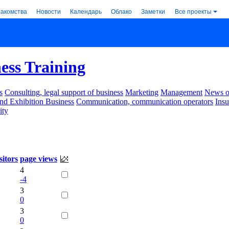
накомства
Новости
Календарь
Облако
Заметки
Все проекты
ess Training
s
Consulting, legal support of business
Marketing
Management
News of
nd Exhibition Business
Communication, communication operators
Ins
ity
sitors
page views
4
-4
3
0
3
0