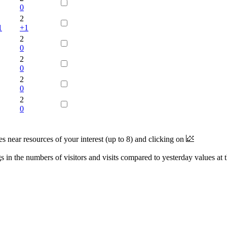
0
2
1
+1
2
0
2
0
2
0
2
0
near resources of your interest (up to 8) and clicking on
 in the numbers of visitors and visits compared to yesterday values at 