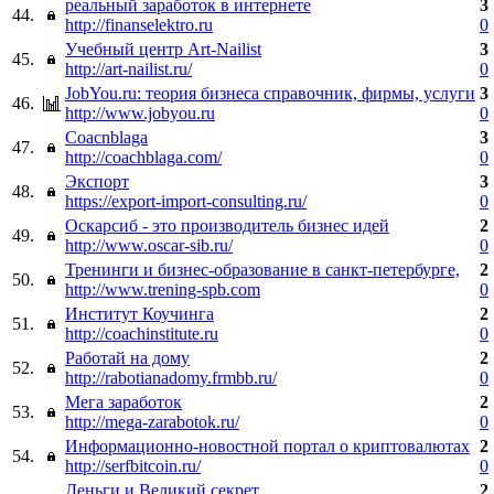
реальный заработок в интернете
3
44.
http://finanselektro.ru
0
Учебный центр Art-Nailist
3
45.
http://art-nailist.ru/
0
JobYou.ru: теория бизнеса справочник, фирмы, услуги
3
46.
http://www.jobyou.ru
0
Coacnblaga
3
47.
http://coachblaga.com/
0
Экспорт
3
48.
https://export-import-consulting.ru/
0
Оскарсиб - это производитель бизнес идей
2
49.
http://www.oscar-sib.ru/
0
Тренинги и бизнес-образование в санкт-петербурге,
2
50.
http://www.trening-spb.com
0
Институт Коучинга
2
51.
http://coachinstitute.ru
0
Работай на дому
2
52.
http://rabotianadomy.frmbb.ru/
0
Мега заработок
2
53.
http://mega-zarabotok.ru/
0
Информационно-новостной портал о криптовалютах
2
54.
http://serfbitcoin.ru/
0
Деньги и Великий секрет
2