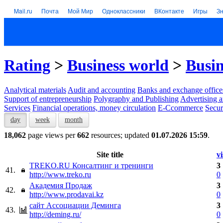
Mail.ru
Почта
Мой Мир
Одноклассники
ВКонтакте
Игры
З
Rating
>
Business world
>
Busin
Analytical materials
Audit and accounting
Banks and exchange office
Support of entrepreneurship
Polygraphy and Publishing
Advertising a
Services
Financial operations, money circulation
E-Ccommerce
Secur
day
week
month
18,062
page views per
662
resources; updated
01.07.2026 15:59
.
Site title
vi
TREKO.RU Консалтинг и тренинги
3
41.
http://www.treko.ru
0
Академия Продаж
3
42.
http://www.prodavai.kz
0
сайт Ассоциации Деминга
3
43.
http://deming.ru/
0