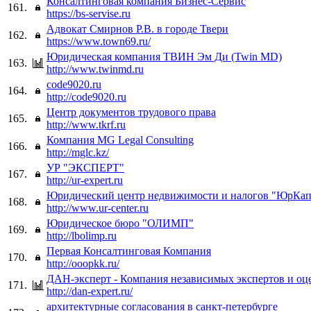
Консалтинговая компания Бизнес-Сервис
161.
https://bs-servise.ru
Адвокат Смирнов Р.В. в городе Твери
162.
https://www.town69.ru/
Юридическая компания ТВИН Эм Ди (Twin MD)
163.
http://www.twinmd.ru
code9020.ru
164.
http://code9020.ru
Центр документов трудового права
165.
http://www.tkrf.ru
Компания MG Legal Consulting
166.
http://mglc.kz/
УР "ЭКСПЕРТ"
167.
http://ur-expert.ru
Юридический центр недвижимости и налогов "ЮрКап
168.
http://www.ur-center.ru
Юридическое бюро "ОЛИМП"
169.
http://lbolimp.ru
Первая Консалтинговая Компания
170.
http://ooopkk.ru/
ДАН-эксперт - Компания независимых экспертов и о
171.
http://dan-expert.ru/
архитектурные согласования в санкт-петербурге