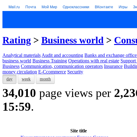
Mail.ru
Почта
Мой Мир
Одноклассники
ВКонтакте
Игры
З
Rating
>
Business world
>
Consu
Analytical materials
Audit and accounting
Banks and exchange office
business world
Business Training
Operations with real estate
Support 
Business
Communication, communication operators
Insurance
Buildi
money circulation
E-Ccommerce
Security
day
week
month
34,010
page views per
2,23
15:59
.
Site title