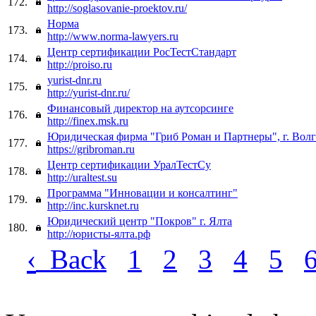
172.
http://soglasovanie-proektov.ru/
Норма
173.
http://www.norma-lawyers.ru
Центр сертификации РосТестСтандарт
174.
http://proiso.ru
yurist-dnr.ru
175.
http://yurist-dnr.ru/
Финансовый директор на аутсорсинге
176.
http://finex.msk.ru
Юридическая фирма "Гриб Роман и Партнеры", г. Волг
177.
https://gribroman.ru
Центр сертификации УралТестСу
178.
http://uraltest.su
Программа "Инновации и консалтинг"
179.
http://inc.kursknet.ru
Юридический центр "Покров" г. Ялта
180.
http://юристы-ялта.рф
‹
Back
1
2
3
4
5