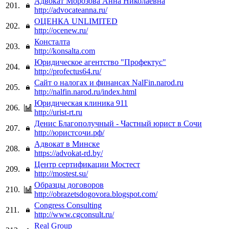
Адвокат Морозова Анна Николаевна
201.
http://advocateanna.ru/
ОЦЕНКА UNLIMITED
202.
http://ocenew.ru/
Консталта
203.
http://konsalta.com
Юридическое агентство "Профектус"
204.
http://profectus64.ru/
Сайт о налогах и финансах NalFin.narod.ru
205.
http://nalfin.narod.ru/index.html
Юридическая клиника 911
206.
http://urist-rt.ru
Денис Благополучный - Частный юрист в Сочи
207.
http://юристсочи.рф/
Адвокат в Минске
208.
https://advokat-rd.by/
Центр сертификации Мостест
209.
http://mostest.su/
Образцы договоров
210.
http://obrazetsdogovora.blogspot.com/
Congress Consulting
211.
http://www.cgconsult.ru/
Real Group