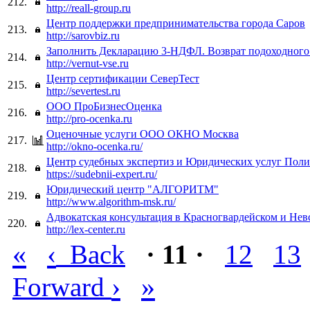
212.
http://reall-group.ru
Центр поддержки предпринимательства города Саров
213.
http://sarovbiz.ru
Заполнить Декларацию 3-НДФЛ. Возврат подоходного 
214.
http://vernut-vse.ru
Центр сертификации СеверТест
215.
http://severtest.ru
ООО ПроБизнесОценка
216.
http://pro-ocenka.ru
Оценочные услуги ООО ОКНО Москва
217.
http://okno-ocenka.ru/
Центр судебных экспертиз и Юридических услуг Пол
218.
https://sudebnii-expert.ru/
Юридический центр "АЛГОРИТМ"
219.
http://www.algorithm-msk.ru/
Адвокатская консультация в Красногвардейском и Нев
220.
http://lex-center.ru
«
‹
Back
· 11 ·
12
13
›
»
Forward