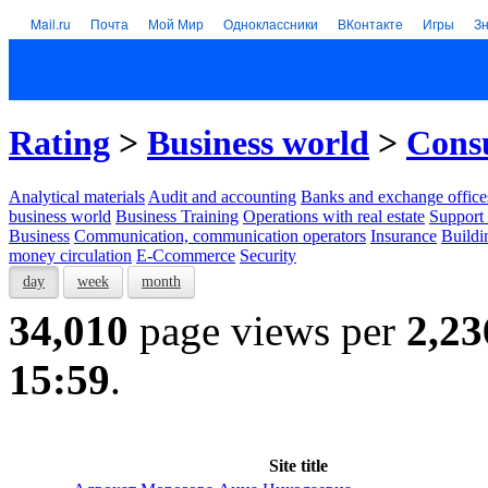
Mail.ru
Почта
Мой Мир
Одноклассники
ВКонтакте
Игры
З
Rating
>
Business world
>
Consu
Analytical materials
Audit and accounting
Banks and exchange office
business world
Business Training
Operations with real estate
Support 
Business
Communication, communication operators
Insurance
Buildi
money circulation
E-Ccommerce
Security
day
week
month
34,010
page views per
2,23
15:59
.
Site title