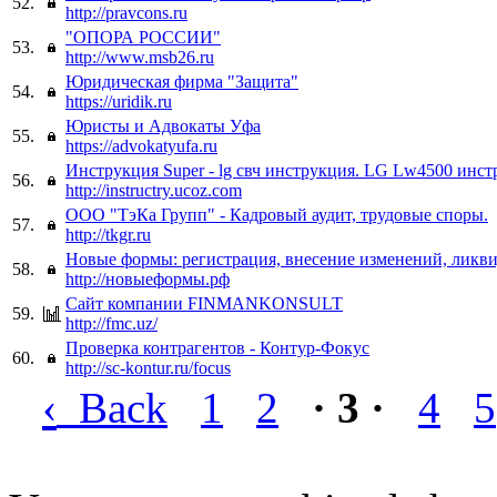
52.
http://pravcons.ru
"ОПОРА РОССИИ"
53.
http://www.msb26.ru
Юридическая фирма "Защита"
54.
https://uridik.ru
Юристы и Адвокаты Уфа
55.
https://advokatyufa.ru
Инструкция Super - lg свч инструкция. LG Lw4500 инст
56.
http://instructry.ucoz.com
ООО "ТэКа Групп" - Кадровый аудит, трудовые споры.
57.
http://tkgr.ru
Новые формы: регистрация, внесение изменений, ликв
58.
http://новыеформы.рф
Сайт компании FINMANKONSULT
59.
http://fmc.uz/
Проверка контрагентов - Контур-Фокус
60.
http://sc-kontur.ru/focus
‹
Back
1
2
· 3 ·
4
5