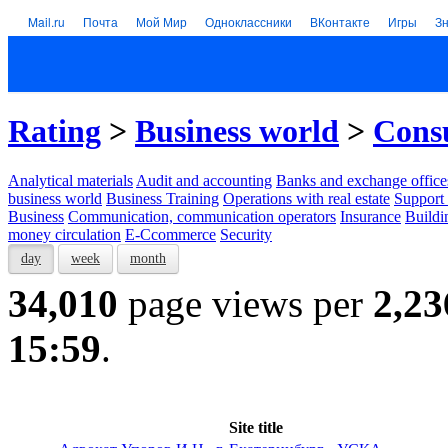
Mail.ru
Почта
Мой Мир
Одноклассники
ВКонтакте
Игры
З
Rating
>
Business world
>
Consu
Analytical materials
Audit and accounting
Banks and exchange office
business world
Business Training
Operations with real estate
Support 
Business
Communication, communication operators
Insurance
Buildi
money circulation
E-Ccommerce
Security
day
week
month
34,010
page views per
2,23
15:59
.
Site title