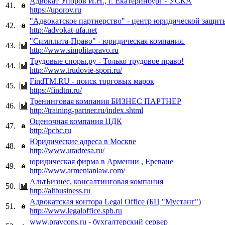
Адвокат Упоров И.Н., г. Екатеринбург - УСКА
41.
https://uporov.ru
"Адвокатское партнерство" - центр юридической защит
42.
http://advokat-ufa.net
"Симплита-Право" - юридическая компания.
43.
http://www.simplitapravo.ru
Трудовые споры.ру - Только трудовое право!
44.
http://www.trudovie-spori.ru/
FindTM.RU - поиск торговых марок
45.
https://findtm.ru/
Тренинговая компания БИЗНЕС ПАРТНЕР
46.
http://training-partner.ru/index.shtml
Оценочная компания ЦДК
47.
http://pcbc.ru
Юридические адреса в Москве
48.
http://www.uradresa.ru/
юридическая фирма в Армении , Ереване
49.
http://www.armenianlaw.com/
АльтБизнес, консалтинговая компания
50.
http://altbusiness.ru
Адвокатская контора Legal Office (БЦ "Мустанг")
51.
http://www.legaloffice.spb.ru
www.pravcons.ru - бухгалтерский сервер