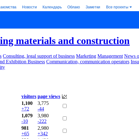
накомства
Новости
Календарь
Облако
Заметки
Все проекты
ing materials and construction
s
Consulting, legal support of business
Marketing
Management
News of
nd Exhibition Business
Communication, communication operators
Ins
ity
.
visitors
page views
1,100
3,775
+72
-44
1,079
3,980
-10
-222
981
2,980
+65
+342