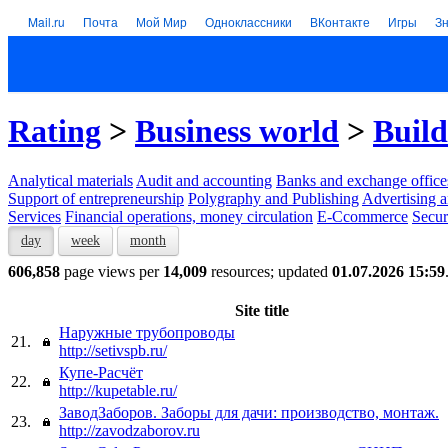
Mail.ru
Почта
Мой Мир
Одноклассники
ВКонтакте
Игры
З
Rating
>
Business world
>
Build
Analytical materials
Audit and accounting
Banks and exchange office
Support of entrepreneurship
Polygraphy and Publishing
Advertising a
Services
Financial operations, money circulation
E-Ccommerce
Secur
day
week
month
606,858
page views per
14,009
resources; updated
01.07.2026 15:59
Site title
Наружные трубопроводы
21.
http://setivspb.ru/
Купе-Расчёт
22.
http://kupetable.ru/
ЗаводЗаборов. Заборы для дачи: производство, монтаж.
23.
http://zavodzaborov.ru