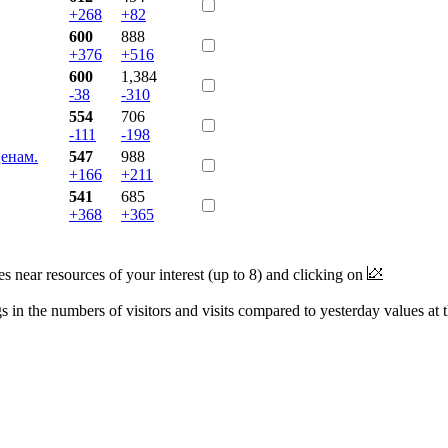
+268
+82
600
888
+376
+516
600
1,384
-38
-310
554
706
-111
-198
енам.
547
988
+166
+211
541
685
+368
+365
near resources of your interest (up to 8) and clicking on
 in the numbers of visitors and visits compared to yesterday values at 