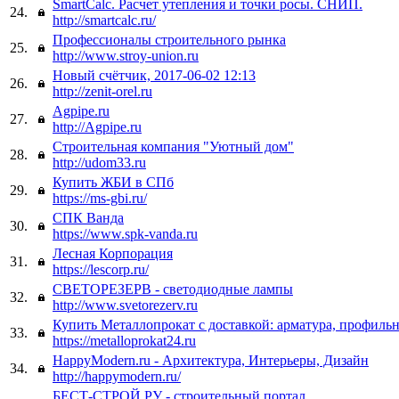
SmartCalc. Расчет утепления и точки росы. СНИП.
24.
http://smartcalc.ru/
Профессионалы строительного рынка
25.
http://www.stroy-union.ru
Новый счётчик, 2017-06-02 12:13
26.
http://zenit-orel.ru
Agpipe.ru
27.
http://Agpipe.ru
Строительная компания "Уютный дом"
28.
http://udom33.ru
Купить ЖБИ в СПб
29.
https://ms-gbi.ru/
СПК Ванда
30.
https://www.spk-vanda.ru
Лесная Корпорация
31.
https://lescorp.ru/
СВЕТОРЕЗЕРВ - светодиодные лампы
32.
http://www.svetorezerv.ru
Купить Металлопрокат с доставкой: арматура, профиль
33.
https://metalloprokat24.ru
HappyModern.ru - Архитектура, Интерьеры, Дизайн
34.
http://happymodern.ru/
БЕСТ-СТРОЙ.РУ - строительный портал