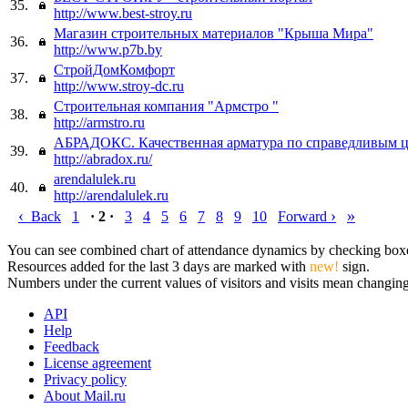
35.
http://www.best-stroy.ru
Магазин строительных материалов "Крыша Мира"
36.
http://www.p7b.by
СтройДомКомфорт
37.
http://www.stroy-dc.ru
Строительная компания "Армстро "
38.
http://armstro.ru
АБРАДОКС. Качественная арматура по справедливым ц
39.
http://abradox.ru/
arendalulek.ru
40.
http://arendalulek.ru
‹
›
»
Back
1
· 2 ·
3
4
5
6
7
8
9
10
Forward
You can see combined chart of attendance dynamics by checking boxes 
Resources added for the last 3 days are marked with
new!
sign.
Numbers under the current values of visitors and visits mean changings
API
Help
Feedback
License agreement
Privacy policy
About Mail.ru