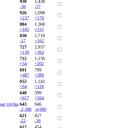
938
1,438
-36
-57
926
1,098
+237
+176
884
1,368
+102
+115
830
1,718
-17
+162
727
2,937
+139
+362
712
1,150
+54
+202
691
799
+487
+389
652
1,142
+64
+126
648
599
+617
+564
ные трубы
643
946
-2,388
-4,080
621
827
-22
-36
612
454