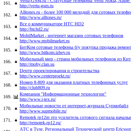
Vertu-GSM.ru - Статусные телефоны Vertu Nokia, Apple 
161.
http://vertu-gsm.ru
Alltones.ru - более 100 000 мелодий для сотовых телеф
162.
http://www.alltones.ru/
Все о коммуникаторе HTC HD2
163.
http://htchd2.ru/
MobilMarket - интернет магазин сотовых телефонов
164.
http://www.mobilmarket.ru
БитКом сотовые телефоны б/у покупка продажа ремон
165.
http://www.bitkom.izhev.ru
Мобильный мир - страна мобильных телефонов из Кит
166.
http://moby.clan.su
Центр проектирования и строительства
167.
http://www.centerproekt.ru/
Номер 8-809 для оказания платных телефонных услуг
168.
http://club809.ru
Компания "Информационные технологии"
169.
http://www.i-tex.ru/
Мобильные новости от интернет-журнала Супмобайл
170.
http://www.supmobile.ru/
Remotek rp12m это усилитель сотового сигнала началь
171.
http://remotek-rp12.ru/
АТС в Туле. Региональный Технический центр Ericsso