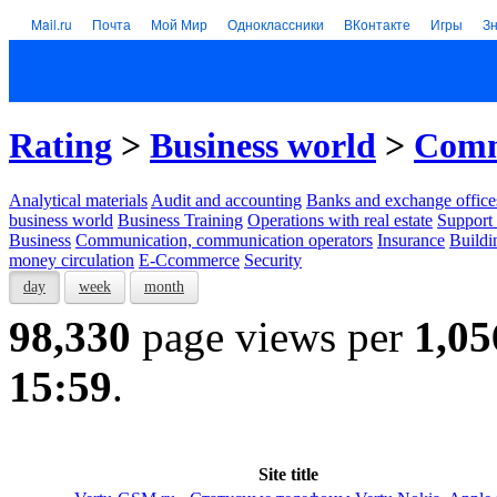
Mail.ru
Почта
Мой Мир
Одноклассники
ВКонтакте
Игры
З
Rating
>
Business world
>
Comm
Analytical materials
Audit and accounting
Banks and exchange office
business world
Business Training
Operations with real estate
Support 
Business
Communication, communication operators
Insurance
Buildi
money circulation
E-Ccommerce
Security
day
week
month
98,330
page views per
1,05
15:59
.
Site title