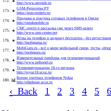
172.
http://www.atsvtule.ru
GSM-Репитеры.РУ
173.
https://gsm-repiteri.ru/
Продажа и покупка сотовых телефонов в Омске
174.
http://omskmobile.ru
СМС центр и рассылка смс через SMS-шлюз
175.
http://www.sms-center.net
Игры на телефон и андроид бесплатно - без регистрац
176.
http://mobigama.ru/
MobiGuru.ru - всё о мире мобильной связи, тесты, обзо
177.
http://mobiguru.ru/
Измерительные приборы для телекоммуникаций
178.
http://www.pribortel.ru
Телекоммуникации 18-го региона
179.
http://svyaz18.ucoz.ru/
Копии элитных телефонов Nokia
180.
http://elitphone.ucoz.ru
‹
Back
1
2
3
4
5