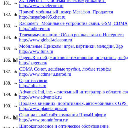
SV Telecom - "Системы телекоммуникаций"
181.
http://www.svtelecom.ru
Прямой мобильный номер Мегафон. Продается
182.
http://megafon495.chat.ru
Radiodem - Мобильные устройства связи. GSM, CDMA
183.
http://radiorem.ru
Телекоммуникации : Обзор рынка связи и Интернета
184.
http://www.global-telecom.ru
Мобильные Приколы: игры, картинки, мелодии, 3gp
185.
http://www.funs.ru
Pagers.Ru: пейджинговые технологии, операторы, пей
186.
http://pagers.ru/
CDMA Сонет, дешёвые трубки, любые тарифы
187.
http://www.cdma4u.narod.ru
Офис на связи
188.
http://infoats.ru
Advantek Intl, inc. - системный интегратор в области св
189.
http://www.advantek.ru
Продажа внешних, портативных, автомобильных GPS 
190.
http://www.planeta-gps.ru/
Официальный сайт компании ПромИнформ
191.
http://www.prominform.ru/
Широкополосное и оптическое оборудование