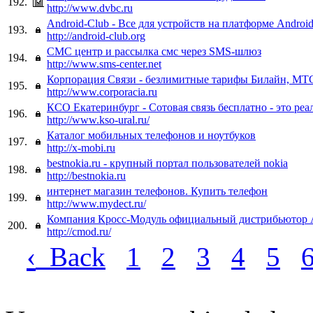
192.
http://www.dvbc.ru
Android-Club - Все для устройств на платформе Androi
193.
http://android-club.org
СМС центр и рассылка смс через SMS-шлюз
194.
http://www.sms-center.net
Корпорация Связи - безлимитные тарифы Билайн, МТ
195.
http://www.corporacia.ru
КСО Екатеринбург - Сотовая связь бесплатно - это реа
196.
http://www.kso-ural.ru/
Каталог мобильных телефонов и ноутбуков
197.
http://x-mobi.ru
bestnokia.ru - крупный портал пользователей nokia
198.
http://bestnokia.ru
интернет магазин телефонов. Купить телефон
199.
http://www.mydect.ru/
Компания Кросс-Модуль официальный дистрибьюто
200.
http://cmod.ru/
‹
Back
1
2
3
4
5