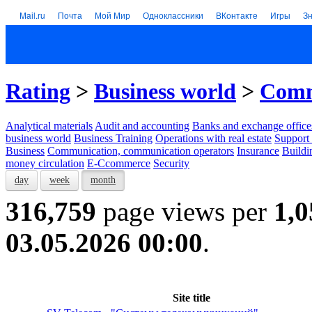
Mail.ru
Почта
Мой Мир
Одноклассники
ВКонтакте
Игры
З
Rating
>
Business world
>
Comm
Analytical materials
Audit and accounting
Banks and exchange office
business world
Business Training
Operations with real estate
Support 
Business
Communication, communication operators
Insurance
Buildi
money circulation
E-Ccommerce
Security
day
week
month
316,759
page views per
1,0
03.05.2026 00:00
.
Site title