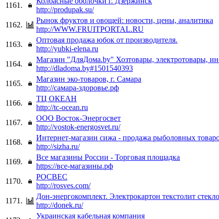
Колбасные оболочки г. Дзержинск
1161.
http://produpak.su/
Рынок фруктов и овощей: новости, цены, аналитика
1162.
http://WWW.FRUITPORTAL.RU
Оптовая продажа юбок от производителя.
1163.
http://yubki-elena.ru
Магазин "ДляДома.by" Хозтовары, электротовары, и
1164.
http://dladoma.by#1501540393
Магазин эко-товаров, г. Самара
1165.
http://самара-здоровье.рф
ТЦ ОКЕАН
1166.
http://tc-ocean.ru
ООО Восток-Энергосвет
1167.
http://vostok-energosvet.ru/
Интернет-магазин сижа - продажа рыболовных товар
1168.
http://sizha.ru/
Все магазины России - Торговая площадка
1169.
https://все-магазины.рф
РОСВЕС
1170.
http://rosves.com/
Дон-энергокомплект. Электрокартон текстолит стекл
1171.
http://donek.ru/
Украинская кабельная компания