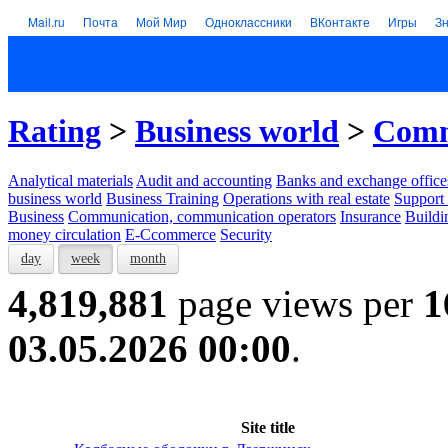
Mail.ru
Почта
Мой Мир
Одноклассники
ВКонтакте
Игры
З
Rating
>
Business world
>
Comm
Analytical materials
Audit and accounting
Banks and exchange office
business world
Business Training
Operations with real estate
Support 
Business
Communication, communication operators
Insurance
Buildi
money circulation
E-Ccommerce
Security
day
week
month
4,819,881
page views per
1
03.05.2026 00:00
.
Site title