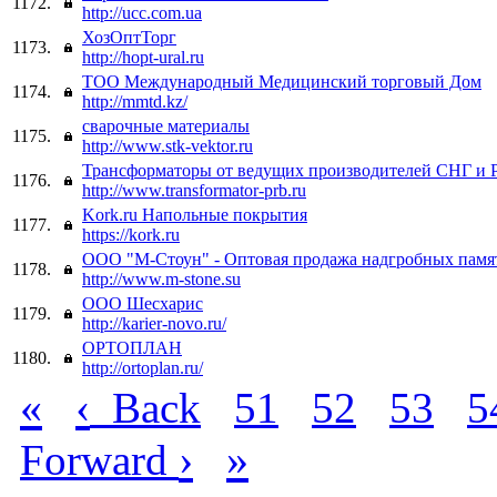
1172.
http://ucc.com.ua
ХозОптТорг
1173.
http://hopt-ural.ru
ТОО Международный Медицинский торговый Дом
1174.
http://mmtd.kz/
сварочные материалы
1175.
http://www.stk-vektor.ru
Трансформаторы от ведущих производителей СНГ и 
1176.
http://www.transformator-prb.ru
Kork.ru Напольные покрытия
1177.
https://kork.ru
ООО "М-Стоун" - Оптовая продажа надгробных памя
1178.
http://www.m-stone.su
ООО Шесхарис
1179.
http://karier-novo.ru/
ОРТОПЛАН
1180.
http://ortoplan.ru/
«
‹
Back
51
52
53
5
›
»
Forward