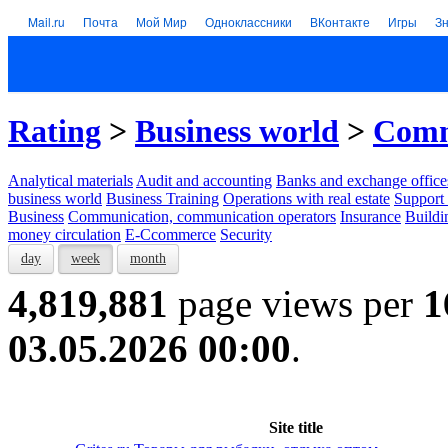
Mail.ru
Почта
Мой Мир
Одноклассники
ВКонтакте
Игры
З
Rating
>
Business world
>
Comm
Analytical materials
Audit and accounting
Banks and exchange office
business world
Business Training
Operations with real estate
Support 
Business
Communication, communication operators
Insurance
Buildi
money circulation
E-Ccommerce
Security
day
week
month
4,819,881
page views per
1
03.05.2026 00:00
.
Site title