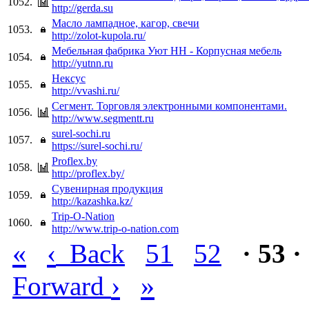
1052.
http://gerda.su
Масло лампадное, кагор, свечи
1053.
http://zolot-kupola.ru/
Мебельная фабрика Уют НН - Корпусная мебель
1054.
http://yutnn.ru
Нексус
1055.
http://vvashi.ru/
Сегмент. Торговля электронными компонентами.
1056.
http://www.segmentt.ru
surel-sochi.ru
1057.
https://surel-sochi.ru/
Proflex.by
1058.
http://proflex.by/
Сувенирная продукция
1059.
http://kazashka.kz/
Trip-O-Nation
1060.
http://www.trip-o-nation.com
«
‹
Back
51
52
· 53 ·
›
»
Forward