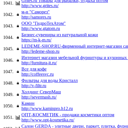
Grites.ru Товары для рыбалки, отдыха оптом
1041.
http://www.grites.ru/
м-н "Саморез"
1042.
http://samores.ru
ООО "ГидроТехАтом"
1043.
http://www.gtatom.ru
Бизнес-сувениры из натуральной кожи
1044.
https://m-k-m.ru/
LEDEME-SHOP.RU-фирменный интернет-магазин с
1045.
http://ledeme-shop.ru
Интернет магазин мебельной фурнитуры и кухонных 
1046.
http://furnitura-it.ru/
Все для кофе
1047.
http://coffeesvc.ru
Фильтры для воды Кристалл
1048.
http://v-filtr.ru
Холдинг СеверМаш
1049.
http://severmash.ru/
Камин
1050.
http://www.kaminpro.h12.ru
ОПТ-КОСМЕТИК - продажи косметики оптом
1051.
http://www.opt-kosmetika.ru/
Салон GERDA - элитные двери, паркет, плитка, фурн