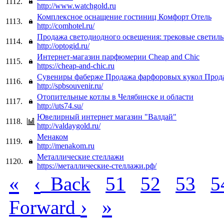
1112.
http://www.watchgold.ru
Комплексное оснащение гостиниц Комфорт Отель
1113.
http://comhotel.ru/
Продажа светодиодного освещения: трековые светил
1114.
http://optogid.ru/
Интернет-магазин парфюмерии Cheap and Chic
1115.
https://cheap-and-chic.ru
Сувениры фаберже Продажа фарфоровых кукол Прод
1116.
http://spbsouvenir.ru/
Отопительные котлы в Челябинске и области
1117.
http://uts74.su/
Ювелирный интернет магазин "Валдай"
1118.
http://valdaygold.ru/
Менаком
1119.
http://menakom.ru
Металлические стеллажи
1120.
https://металлические-стеллажи.рф/
«
‹
Back
51
52
53
5
›
»
Forward