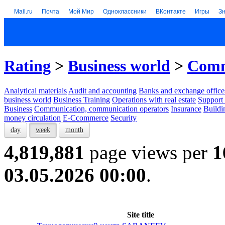
Mail.ru
Почта
Мой Мир
Одноклассники
ВКонтакте
Игры
З
Rating
>
Business world
>
Comm
Analytical materials
Audit and accounting
Banks and exchange office
business world
Business Training
Operations with real estate
Support 
Business
Communication, communication operators
Insurance
Buildi
money circulation
E-Ccommerce
Security
day
week
month
4,819,881
page views per
1
03.05.2026 00:00
.
Site title