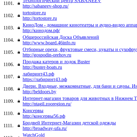
Технологический центр SABANEEV
1101.
http://sabaneev-shop.ru/
tortostore.ru
1102.
http://tortostore.ru
КиноДом - домашние кинотеатры и аудио-видео аппа
1103.
http://кинодом.рф/
Общероссийская Доска Объявлений
1104.
http://www.board.46info.ru
Отборные орехи, фруктовые смеси, цукаты и сухофр
1105.
http://gospodin-orehov.ru
Продажа катеров и лодок Buster
1106.
http://buster-boats.ru
лабиринт43.рф
1107.
https://лабиринт43.рф
Двери. Входные, межкомнатные, для бани и сауны. И
1108.
http://beldoors.by
Интернет-магазин товаров для животных в Нижнем Т
1109.
http://ntagil.zooregion.ru/
Консервы
1110.
http://консервы56.рф
Бродвей Интернет-Магазин детской одежды
1111.
http://broadway-ufa.ru/
WatchGold