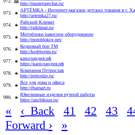
972.
http://masterspechat.ru/
АРТЁМКА - Интернет-магазин детских товаров в г. Х
973.
http://artemka27.ru/
Райский Климат
974.
http://raiklimat.ru/
Мотоблоки навесное оборудование
975.
http://motoblokov.net/
Кедровый бор ТМ
976.
http://kedrbortm.ru/
канцландия.рф
977.
https://канцландия.рф
Компания Петрослав
978.
http://petroslav.ru/
Все для дома и офиса
979.
http://rbamart.ru
Ювелирные изделия ручной работы
980.
https://anchiksun.ru/
«
‹
Back
41
42
43
4
›
»
Forward