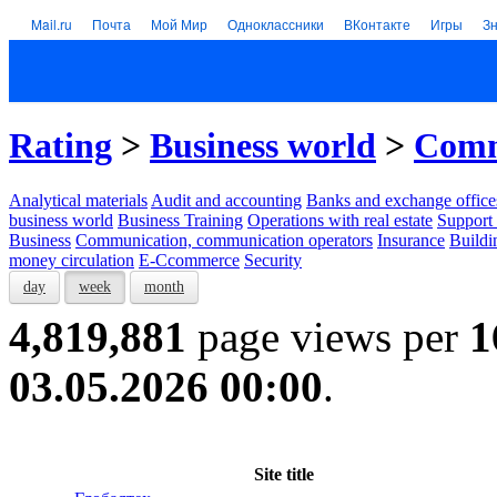
Mail.ru
Почта
Мой Мир
Одноклассники
ВКонтакте
Игры
З
Rating
>
Business world
>
Comm
Analytical materials
Audit and accounting
Banks and exchange office
business world
Business Training
Operations with real estate
Support 
Business
Communication, communication operators
Insurance
Buildi
money circulation
E-Ccommerce
Security
day
week
month
4,819,881
page views per
1
03.05.2026 00:00
.
Site title