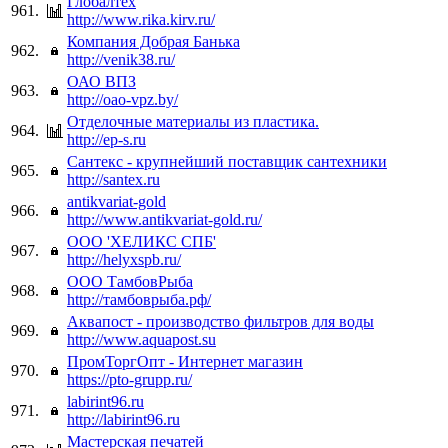
Глобалтех
961.
http://www.rika.kirv.ru/
Компания Добрая Банька
962.
http://venik38.ru/
ОАО ВПЗ
963.
http://oao-vpz.by/
Отделочные материалы из пластика.
964.
http://ep-s.ru
Сантекс - крупнейший поставщик сантехники
965.
http://santex.ru
antikvariat-gold
966.
http://www.antikvariat-gold.ru/
ООО 'ХЕЛИКС СПБ'
967.
http://helyxspb.ru/
ООО ТамбовРыба
968.
http://тамбоврыба.рф/
Аквапост - производство фильтров для воды
969.
http://www.aquapost.su
ПромТоргОпт - Интернет магазин
970.
https://pto-grupp.ru/
labirint96.ru
971.
http://labirint96.ru
Мастерская печатей