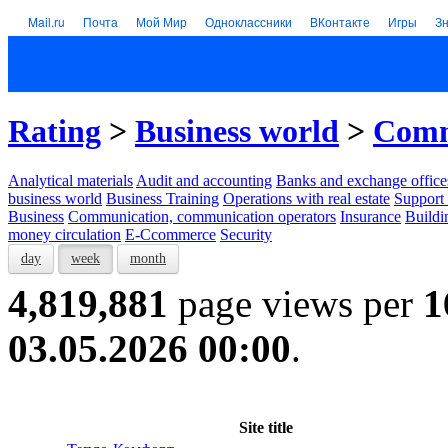
Mail.ru
Почта
Мой Мир
Одноклассники
ВКонтакте
Игры
З
Rating
>
Business world
>
Comm
Analytical materials
Audit and accounting
Banks and exchange office
business world
Business Training
Operations with real estate
Support 
Business
Communication, communication operators
Insurance
Buildi
money circulation
E-Ccommerce
Security
day
week
month
4,819,881
page views per
1
03.05.2026 00:00
.
Site title