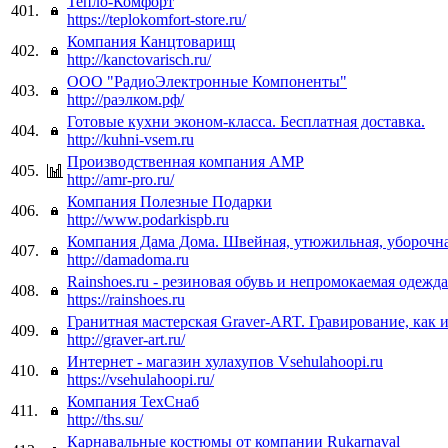
Тепло-Комфорт
401.
https://teplokomfort-store.ru/
Компания Канцтоварищ
402.
http://kanctovarisch.ru/
ООО "РадиоЭлектронные Компоненты"
403.
http://раэлком.рф/
Готовые кухни эконом-класса. Бесплатная доставка.
404.
http://kuhni-vsem.ru
Производственная компания АМР
405.
http://amr-pro.ru/
Компания Полезные Подарки
406.
http://www.podarkispb.ru
Компания Дама Дома. Швейная, утюжильная, уборочна
407.
http://damadoma.ru
Rainshoes.ru - резиновая обувь и непромокаемая одежда
408.
https://rainshoes.ru
Гранитная мастерская Graver-ART. Гравирование, как 
409.
http://graver-art.ru/
Интернет - магазин хулахупов Vsehulahoopi.ru
410.
https://vsehulahoopi.ru/
Компания ТехСнаб
411.
http://ths.su/
Карнавальные костюмы от компании Rukarnaval