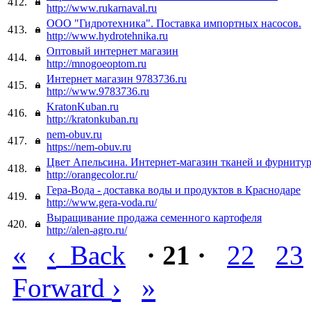
412.
http://www.rukarnaval.ru
ООО "Гидротехника". Поставка импортных насосов.
413.
http://www.hydrotehnika.ru
Оптовый интернет магазин
414.
http://mnogoeoptom.ru
Интернет магазин 9783736.ru
415.
http://www.9783736.ru
KratonKuban.ru
416.
http://kratonkuban.ru
nem-obuv.ru
417.
https://nem-obuv.ru
Цвет Апельсина. Интернет-магазин тканей и фурниту
418.
http://orangecolor.ru/
Гера-Вода - доставка воды и продуктов в Краснодаре
419.
http://www.gera-voda.ru/
Выращивание продажа семенного картофеля
420.
http://alen-agro.ru/
«
‹
Back
· 21 ·
22
23
›
»
Forward