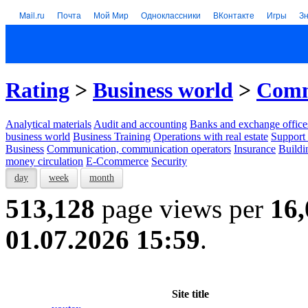
Mail.ru
Почта
Мой Мир
Одноклассники
ВКонтакте
Игры
З
Rating
>
Business world
>
Comm
Analytical materials
Audit and accounting
Banks and exchange office
business world
Business Training
Operations with real estate
Support 
Business
Communication, communication operators
Insurance
Buildi
money circulation
E-Ccommerce
Security
day
week
month
513,128
page views per
16,
01.07.2026 15:59
.
Site title