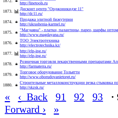
1872.
http://linetools.ru
Дисконт центр "Орджоникидзе 11"
1873.
http://dc11.ru/
Продажа элитной бижутерии
1874.
http://ukrashenia-karmel.ru/
"Магдаяна" - платки, палантины, парео, шарфы оптом
1875.
http://www.magdayana.ru/
ТОО Электротехника
1876.
http://electrotechnika.kz/
http://elp-ing.ru/
1877.
http://elp-ing.ru/
Розничная торговля лекарственными препаратами А
1878.
http://farmaterra.ru/
Торговое оборудование Тольятти
1879.
http://www.oborudovanietorgt.ru/
Строительные металлоконструкции резка стыковка пр
1880.
http://skzsk.ru/
«
‹
Back
91
92
93
·
›
»
Forward