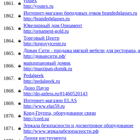
youtex
1861.
http://youtex.ru
Интернет-магазин брендовых очков brandedglasses.ru
1862.
http://brandedglasses.ru
Ювелирный дом Орнамент
1863.
http://ornament-gold.ru
Торговый Центр
1864.
http://torgovyicentr.ru
Диван Сити - продажа мягкой мебели для ресторана, к
1865.
http://дивансити.рф/
марципановый домик
1866.
http://marzipan-domik.ru
Pedalgeek
1867.
http://pedalgeek.ru
Дино Пауэр
1868.
http://dp-airless.ru/#1460520143
Интернет-магазин ELAS
1869.
http://www.elas59.ru
Корд-Группа, оборудование связи
1870.
http://cord.su
Зеркала безопасности и досмотровое оборудование
1871.
http://www.зеркалабезопасности.рф
Линия инструмента