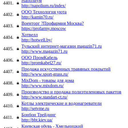
Наполиум
4401.
http://napolium.ru/index/
ООО Технология уюта
4402.
http://kamin70.ru/
Военторг ?Профармия Москва?
4403.
https://profarmy.moscow
Хотвелл
4404.
http://hotwell.by/
Тульский интернет-магазин magazin71.ru
4405.
http://www.magazin71.ru
ООО ПромКабель
4406.
http://promkabel27.ru/
Продажа искусственных травяных покрытий
4407.
http://www.sport-grass.ru/
MixDom - товары для дома
4408.
http://www.mixdom.ru/
Производство и продажа полиэтиленовых пакетов
4409.
http://www.standart-ct.ru/
Котлы электрические и водонагреватели
4410.
http://setvme.ru
Бонбон Трейдинг
4411.
http://bbt.kiev.ua/
Киевская обувь - Хмельницкий