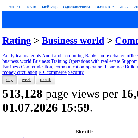
Mail.ru
Почта
Мой Мир
Одноклассники
ВКонтакте
Игры
З
Rating
>
Business world
>
Comm
Analytical materials
Audit and accounting
Banks and exchange office
business world
Business Training
Operations with real estate
Support 
Business
Communication, communication operators
Insurance
Buildi
money circulation
E-Ccommerce
Security
day
week
month
513,128
page views per
16,
01.07.2026 15:59
.
Site title