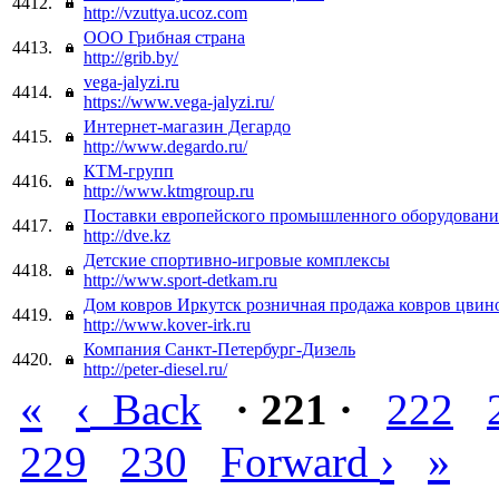
4412.
http://vzuttya.ucoz.com
ООО Грибная страна
4413.
http://grib.by/
vega-jalyzi.ru
4414.
https://www.vega-jalyzi.ru/
Интернет-магазин Дегардо
4415.
http://www.degardo.ru/
КТМ-групп
4416.
http://www.ktmgroup.ru
Поставки европейского промышленного оборудовани
4417.
http://dve.kz
Детские спортивно-игровые комплексы
4418.
http://www.sport-detkam.ru
Дом ковров Иркутск розничная продажа ковров цвин
4419.
http://www.kover-irk.ru
Компания Санкт-Петербург-Дизель
4420.
http://peter-diesel.ru/
«
‹
Back
· 221 ·
222
›
»
229
230
Forward