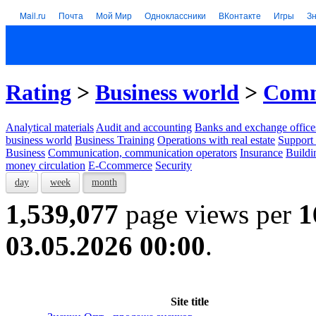
Mail.ru
Почта
Мой Мир
Одноклассники
ВКонтакте
Игры
З
Rating
>
Business world
>
Comm
Analytical materials
Audit and accounting
Banks and exchange office
business world
Business Training
Operations with real estate
Support 
Business
Communication, communication operators
Insurance
Buildi
money circulation
E-Ccommerce
Security
day
week
month
1,539,077
page views per
1
03.05.2026 00:00
.
Site title