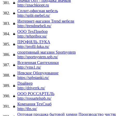
Значки Опт - продажа значков
381.
http://znachkiopt.ru
Сплит-офисная мебель
382.
http://split-mebel.ru/
Интернет-магазин Trend мебели
383.
http://trendmebeli.ru/
ООО ТехПрибор
384.
http://tehpribor.su/
ПРОФИЛЬ ЛУКА
385.
http://profil-luka.ru/
спортивный магазин Sportsystem
386.
http://sportsystem.spb.ru/
Вселенная Сантехники
387.
http://vms1.ru/
Невское Оборудование
388.
https://spbstanki.ru/
Dрайвер
389.
http://driverrk.ru/
ООО РОССАРТЕЛЬ
390.
http://rossartelspb.ru/
Компания ТехСнаб
391.
http://ths.su/
Оптовая продажа бытовой химии Производство чистя