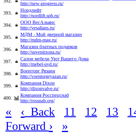
392.
http://new-progress.ru/
Нордлифт
393.
http://nordlift.spb.ru/
ООО ВесАльянс
394.
http://vesalians.ru/
МДМ - Мой дверной магазин
395.
http://mdm-mag.ru/
Магазин блатных подарков
396.
http://suvenirzona.ru/
Салон мебели Уют Вашего Дома
397.
http://mebel-uvd.ru/
Военторг Рязани
398.
http://voentorgryazan.ru/
Компания Dixon
399.
http://dixonvalve.ru/
Компания Росспецснаб
400.
http://rossnab.org/
«
‹
Back
11
12
13
1
›
»
Forward