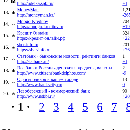
12.
http://udelka.spb.ru/
+1
MoneyMan
1,2
13.
http://moneyman.kz/
-26
Mnogo-Kreditov
704
14.
https://mnogo-kreditov.ru
+19
Кредит Онлайн
324
15.
https://кредит-онлайн.рф
+22
sber-info.ru
201
16.
https://sber-info.ru
+26
Статбанк - банковские новости, рейтинги банков
1
17.
http://statbank.ru/
+1
Все банки России - депозиты, кредиты, валюты
2
18.
http://www.citizensbankdelphos.com/
-9
Офисы банков в вашем городе
13
19.
http://www.bankscity.ru/
0
Левобережный - коммерческий банк
90
20.
http://www.nskbl.ru/
+20
· 1 ·
2
3
4
5
6
7