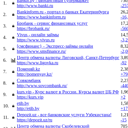
Банки.ру - финансовый супермаркет
730
1.
http://www.banki.ru
-25
Bankinform.ru - портал о банках Екатеринбурга
26,
2.
https://www.bankinform.ru
-16
Бробанк - сервис финансовых услуг
17,
3.
https://brobank.ru/
-56
Vivus - онлайн займы
14,
4.
https://www.vivus.ru
-3,
[смсфинанс} - Экспресс-займы онлайн
8,3
5.
https://www.smsfinance.ru/
-2,
Центр обмена валюты Лиговский, Санкт-Петербург
3,8
6.
https://www.ligovka.ru
-92
Поменяй.kz
2,3
7.
http://pomenyay.kz/
+79
Совкомбанк
2,2
8.
http://www.sovcombank.ru/
-44
kurs.vip - Курс валют в России. Курсы валют ЦБ РФ
1,9
9.
https://kurs.vip
+2
etib.by
1,5
10.
http://etib.by
+17
Depozit.uz - все банковские услуги Узбекистана!
1,2
11.
https://depozit.uz/ru
-15
Центр обмена валюты Скобелевский
705