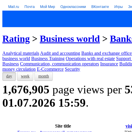
Mail.ru
Почта
Мой Мир
Одноклассники
ВКонтакте
Игры
З
Rating
>
Business world
>
Banks
Analytical materials
Audit and accounting
Banks and exchange office
business world
Business Training
Operations with real estate
Support 
Business
Communication, communication operators
Insurance
Buildi
money circulation
E-Ccommerce
Security
day
week
month
1,676,905
page views per
5
01.07.2026 15:59
.
Site title
vis