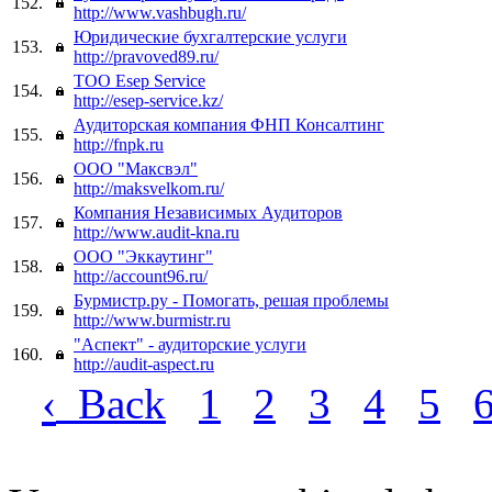
152.
http://www.vashbugh.ru/
Юридические бухгалтерские услуги
153.
http://pravoved89.ru/
ТОО Esep Service
154.
http://esep-service.kz/
Аудиторская компания ФНП Консалтинг
155.
http://fnpk.ru
ООО "Максвэл"
156.
http://maksvelkom.ru/
Компания Независимых Аудиторов
157.
http://www.audit-kna.ru
ООО "Эккаутинг"
158.
http://account96.ru/
Бурмистр.ру - Помогать, решая проблемы
159.
http://www.burmistr.ru
"Аспект" - аудиторские услуги
160.
http://audit-aspect.ru
‹
Back
1
2
3
4
5