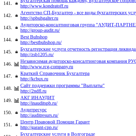
Бухгалтерская помощь каждому, Бухгалтерское сопров
141.
http://www.kondratoff.ru
Агентство СП-Бухгалтер - все виды бухгалтерских услу
142.
http://spbuhgalter.ru
Аудиторско-консалтинговая группа "АУДИТ-ПАРТНЕ
143.
http://group-audit.ru/
Best Buhshop
144.
http://bestbuhshop.ru/
Бухгалтерские услуги отчетность регистрация ликвид
145.
http://zsb1205.ru/
Независимая аудиторско-консалтинговая компани
146.
http://www.rcg-company.ru
Краткий Справочник Бухгалтера
147.
http://kcbux.ru
Сайт поддержки программы "Выплаты"
148.
http://2ndfl.ru
АКГ ИНАУДИТ
149.
http://inauditspb.ru/
Аудитресурс
150.
http://auditresurs.ru/
Центр Правовой Помощи Гарант
151.
http://garant-cpp.ru/
Бухгалтерские услуги в Волгограде