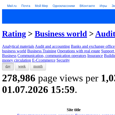
Mail.ru
Почта
Мой Мир
Одноклассники
ВКонтакте
Игры
З
Rating
>
Business world
>
Audit
Analytical materials
Audit and accounting
Banks and exchange office
business world
Business Training
Operations with real estate
Support 
Business
Communication, communication operators
Insurance
Buildi
money circulation
E-Ccommerce
Security
day
week
month
278,986
page views per
1,0
01.07.2026 15:59
.
Site title