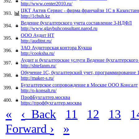
392.
http://www.center2010.ru/
ЦКТ Актив Сервис - фирма франчайзи 1С в Казахстан
393.
http://1cbuh.kz
Ведение бухгалтерского учета составление 3-НДФЛ
394.
http://www.glavbuhconsultant.narod.ru
ООО Аудит НТ
395.
http://auditnt.ru/
ЗАО Аудиторская контора Кукша
396.
http://cooksha.ru/
Аудит и бухгалтерские услуги Ведение бухгалтерского
397.
http://shtefanm.ru/
Обучение 1С, бухгалтерский учет, программирование 
398.
http://maker-s.ru/
Бухгалтерское сопровождение в Москве ООО Консалт
399.
http://o-konsalt.ru/
ПрофБухгалтер.москва
400.
https://профбухгалтер.москва
«
‹
Back
11
12
13
1
›
»
Forward