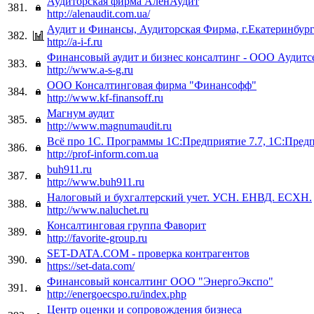
Аудиторская фирма АленАудит
381.
http://alenaudit.com.ua/
Аудит и Финансы, Аудиторская Фирма, г.Екатеринбур
382.
http://a-i-f.ru
Финансовый аудит и бизнес консалтинг - ООО Аудитс
383.
http://www.a-s-g.ru
ООО Консалтинговая фирма "Финансофф"
384.
http://www.kf-finansoff.ru
Магнум аудит
385.
http://www.magnumaudit.ru
Всё про 1С. Программы 1С:Предприятие 7.7, 1С:Предп
386.
http://prof-inform.com.ua
buh911.ru
387.
http://www.buh911.ru
Налоговый и бухгалтерский учет. УСН. ЕНВД. ЕСХН.
388.
http://www.naluchet.ru
Консалтинговая группа Фаворит
389.
http://favorite-group.ru
SET-DATA.COM - проверка контрагентов
390.
https://set-data.com/
Финансовый консалтинг ООО "ЭнергоЭкспо"
391.
http://energoecspo.ru/index.php
Центр оценки и сопровождения бизнеса