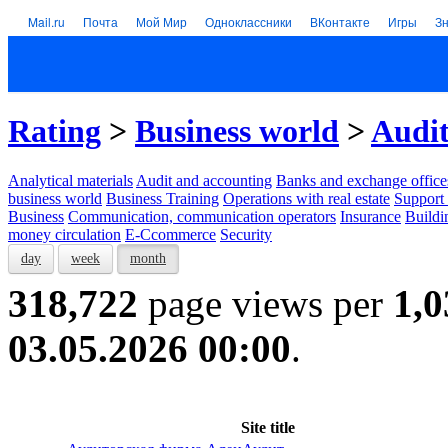
Mail.ru
Почта
Мой Мир
Одноклассники
ВКонтакте
Игры
З
Rating
>
Business world
>
Audit
Analytical materials
Audit and accounting
Banks and exchange office
business world
Business Training
Operations with real estate
Support 
Business
Communication, communication operators
Insurance
Buildi
money circulation
E-Ccommerce
Security
day
week
month
318,722
page views per
1,0
03.05.2026 00:00
.
Site title