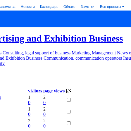
накомства
Новости
Календарь
Облако
Заметки
Все проекты
tising and Exhibition Business
s
Consulting, legal support of business
Marketing
Management
News of
nd Exhibition Business
Communication, communication operators
Ins
ity
visitors
page views
ы
1
2
0
0
1
2
0
0
2
2
0
0