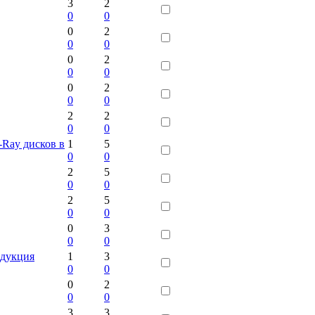
3
2
0
0
0
2
0
0
0
2
0
0
0
2
0
0
2
2
0
0
Ray дисков в
1
5
0
0
2
5
0
0
2
5
0
0
0
3
0
0
одукция
1
3
0
0
0
2
0
0
3
3