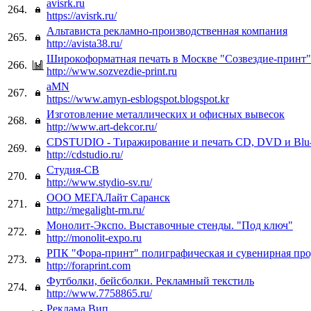
avisrk.ru
264.
https://avisrk.ru/
Альтависта рекламно-производственная компания
265.
http://avista38.ru/
Широкоформатная печать в Москве "Созвездие-принт"
266.
http://www.sozvezdie-print.ru
aMN
267.
https://www.amyn-esblogspot.blogspot.kr
Изготовление металлических и офисных вывесок
268.
http://www.art-dekcor.ru/
CDSTUDIO - Тиражирование и печать CD, DVD и Blu-
269.
http://cdstudio.ru/
Студия-СВ
270.
http://www.stydio-sv.ru/
ООО МЕГАЛайт Саранск
271.
http://megalight-rm.ru/
Монолит-Экспо. Выставочные стенды. "Под ключ"
272.
http://monolit-expo.ru
РПК "Фора-принт" полиграфическая и сувенирная пр
273.
http://foraprint.com
Футболки, бейсболки. Рекламный текстиль
274.
http://www.7758865.ru/
Реклама Вип