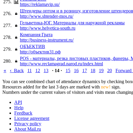
275.
https://reklamavip.su/
Штендеры оптом и в розницу, изготовление штендеро
276.
http://www.shtender-mos.ru/
Гельветика-ЮГ. Материалы для наружной рекламы
277.
http://www.helvetica-south.ru
Компания Грата
278.
http://business-instrument.ru/
ОБЪЕКТИВ
279.
http://объектив31.рф
POS - материалы, резка листовых пластиков, фанеры,
280.
http://www.reclamagrad.narod.ru/index.html
«
‹
Back
11
12
13
· 14 ·
15
16
17
18
19
20
Forward
You can see combined chart of attendance dynamics by checking boxes 
Resources added for the last 3 days are marked with
new!
sign.
Numbers under the current values of visitors and visits mean changings
API
Help
Feedback
License agreement
Privacy policy
About Mail.ru