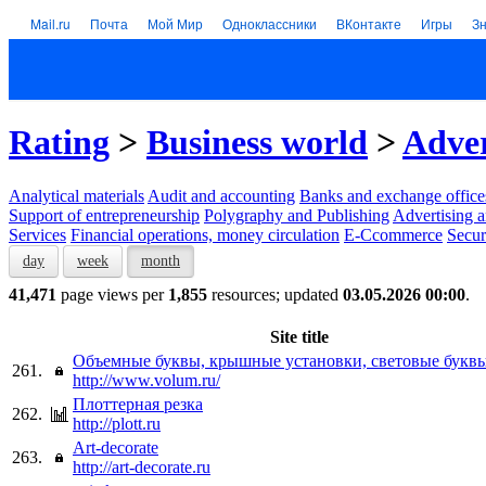
Mail.ru
Почта
Мой Мир
Одноклассники
ВКонтакте
Игры
З
Rating
>
Business world
>
Adver
Analytical materials
Audit and accounting
Banks and exchange office
Support of entrepreneurship
Polygraphy and Publishing
Advertising a
Services
Financial operations, money circulation
E-Ccommerce
Secur
day
week
month
41,471
page views per
1,855
resources; updated
03.05.2026 00:00
.
Site title
Объемные буквы, крышные установки, световые букв
261.
http://www.volum.ru/
Плоттерная резка
262.
http://plott.ru
Art-decorate
263.
http://art-decorate.ru