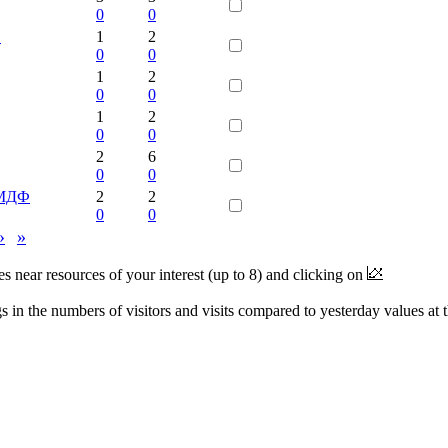
0
0
в
1
2
0
0
1
2
0
0
1
2
0
0
2
6
0
0
 МДФ
2
2
0
0
›
»
near resources of your interest (up to 8) and clicking on
 in the numbers of visitors and visits compared to yesterday values at 