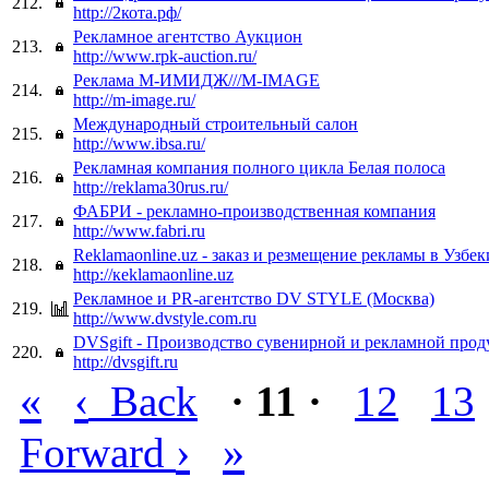
212.
http://2кота.рф/
Рекламное агентство Аукцион
213.
http://www.rpk-auction.ru/
Реклама М-ИМИДЖ///M-IMAGE
214.
http://m-image.ru/
Международный строительный салон
215.
http://www.ibsa.ru/
Рекламная компания полного цикла Белая полоса
216.
http://reklama30rus.ru/
ФАБРИ - рекламно-производственная компания
217.
http://www.fabri.ru
Reklamaonline.uz - заказ и резмещение рекламы в Узбек
218.
http://кeklamaonline.uz
Рекламное и PR-агентство DV STYLE (Москва)
219.
http://www.dvstyle.com.ru
DVSgift - Производство сувенирной и рекламной про
220.
http://dvsgift.ru
«
‹
Back
· 11 ·
12
13
›
»
Forward