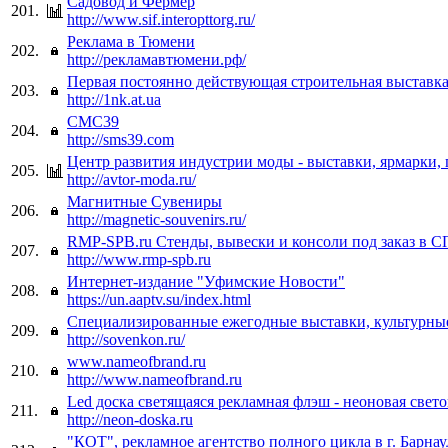
Садовод и Фермер
201.
http://www.sif.interopttorg.ru/
Реклама в Тюмени
202.
http://рекламавтюмени.рф/
Первая постоянно действующая строительная выставк
203.
http://1nk.at.ua
СМС39
204.
http://sms39.com
Центр развития индустрии моды - выставки, ярмарки, 
205.
http://avtor-moda.ru/
Магнитные Сувениры
206.
http://magnetic-souvenirs.ru/
RMP-SPB.ru Стенды, вывески и консоли под заказ в С
207.
http://www.rmp-spb.ru
Интернет-издание "Уфимские Новости"
208.
https://un.aaptv.su/index.html
Специализированные ежегодные выставки, культурны
209.
http://sovenkon.ru/
www.nameofbrand.ru
210.
http://www.nameofbrand.ru
Led доска светящаяся рекламная флэш - неоновая свето
211.
http://neon-doska.ru
"КОТ", рекламное агентство полного цикла в г. Барнау