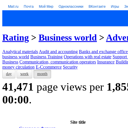
Mail.ru
Почта
Мой Мир
Одноклассники
ВКонтакте
Игры
З
Rating
>
Business world
>
Adver
Analytical materials
Audit and accounting
Banks and exchange office
business world
Business Training
Operations with real estate
Support 
Business
Communication, communication operators
Insurance
Buildi
money circulation
E-Ccommerce
Security
day
week
month
41,471
page views per
1,85
00:00
.
Site title