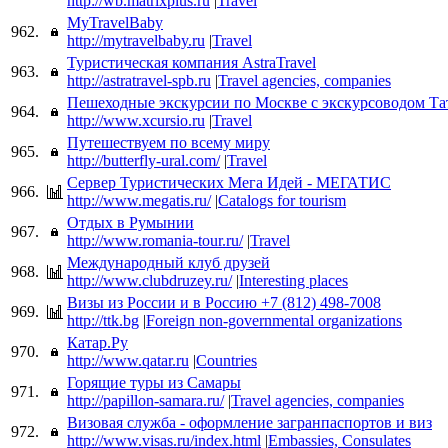
http://wb.matrixplus.ru
|
Travel
MyTravelBaby
962.
http://mytravelbaby.ru
|
Travel
Туристическая компания AstraTravel
963.
http://astratravel-spb.ru
|
Travel agencies, companies
Пешеходные экскурсии по Москве с экскурсоводом Та
964.
http://www.xcursio.ru
|
Travel
Путешествуем по всему миру
965.
http://butterfly-ural.com/
|
Travel
Сервер Туристических Мега Идей - МЕГАТИС
966.
http://www.megatis.ru/
|
Catalogs for tourism
Отдых в Румынии
967.
http://www.romania-tour.ru/
|
Travel
Международный клуб друзей
968.
http://www.clubdruzey.ru/
|
Interesting places
Визы из России и в Россию +7 (812) 498-7008
969.
http://ttk.bg
|
Foreign non-governmental organizations
Катар.Ру
970.
http://www.qatar.ru
|
Countries
Горящие туры из Самары
971.
http://papillon-samara.ru/
|
Travel agencies, companies
Визовая служба - оформление загранпаспортов и виз
972.
http://www.visas.ru/index.html
|
Embassies, Consulates