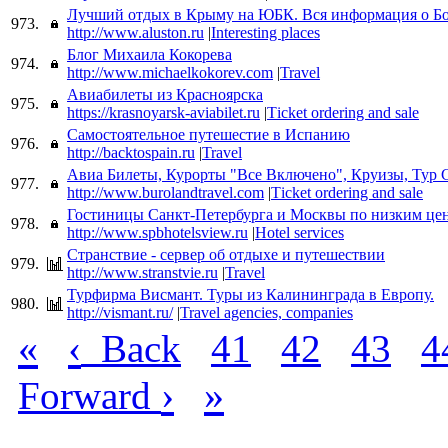
Лучший отдых в Крыму на ЮБК. Вся информация о Б
973.
http://www.aluston.ru
|
Interesting places
Блог Михаила Кокорева
974.
http://www.michaelkokorev.com
|
Travel
Авиабилеты из Красноярска
975.
https://krasnoyarsk-aviabilet.ru
|
Тicket ordering and sale
Самостоятельное путешестие в Испанию
976.
http://backtospain.ru
|
Travel
Авиа Билеты, Курорты "Все Включено", Круизы, Тур 
977.
http://www.burolandtravel.com
|
Тicket ordering and sale
Гостиницы Санкт-Петербурга и Москвы по низким це
978.
http://www.spbhotelsview.ru
|
Hotel services
Странствие - сервер об отдыхе и путешествии
979.
http://www.stranstvie.ru
|
Travel
Турфирма Висмант. Туры из Калининграда в Европу.
980.
http://vismant.ru/
|
Travel agencies, companies
«
‹
Back
41
42
43
4
›
»
Forward