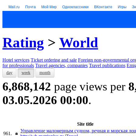
Mail.ru
Почта
Мой Мир
Одноклассники
ВКонтакте
Игры
З
Rating
>
World
Hotel services
Тicket ordering and sale
Foreign non-governmental org
for professionals
Travel agencies, companies
Travel publications
Emig
day
week
month
6,868,142
page views per
8
03.05.2026 00:00
.
Site title
Управление маломерным судном, речная и морская ло
961.