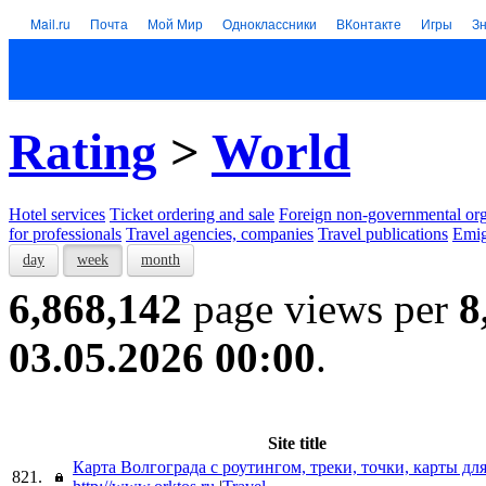
Mail.ru
Почта
Мой Мир
Одноклассники
ВКонтакте
Игры
З
Rating
>
World
Hotel services
Тicket ordering and sale
Foreign non-governmental org
for professionals
Travel agencies, companies
Travel publications
Emig
day
week
month
6,868,142
page views per
8
03.05.2026 00:00
.
Site title
Карта Волгограда с роутингом, треки, точки, карты дл
821.