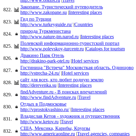
http://www.orktos.ru
|
Travel
Закопане. Туристический путеводитель
822.
http://www.zakopane.su
|
Interesting places
Гид по Турции
823.
http://www.turkeyguide.ru/
|
Countries
природа Туркменистана
824.
http://www.nature-tm.narod.ru
|
Interesting places
Полевской информационно-туристский портал
825.
http://www.polevskoy-turcentr.ru
|
Catalogs for tourism
Дракино Парк Отель
826.
http://drakino-park-otel.ru
|
Hotel services
Гостиница "Встреча" Московсткая область. Одинцово
827.
http://vstrecha-24.ru/
|
Hotel services
сайт для всех, кто любит родную землю
828.
http://derevenka.su
|
Interesting places
findAdventure.ru - В поисках впечатлений
829.
http://www.findAdventure.ru
|
Travel
Отдых в Подмосковье
830.
http://vprostokvashino.ru/
|
Interesting places
Владислав Кетов - художник и путешественник
831.
http://www.ketov.ru
|
Travel
США, Мексика, Карибы, Круизы
832.
http://www.americaonline.ru
|
Travel agencies, companies