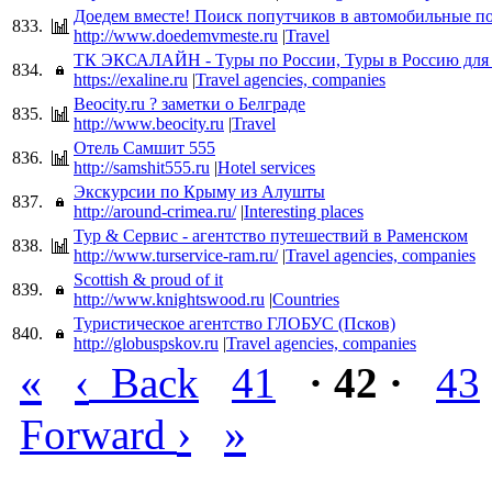
Доедем вместе! Поиск попутчиков в автомобильные п
833.
http://www.doedemvmeste.ru
|
Travel
ТК ЭКСАЛАЙН - Туры по России, Туры в Россию для
834.
https://exaline.ru
|
Travel agencies, companies
Beocity.ru ? заметки о Белграде
835.
http://www.beocity.ru
|
Travel
Отель Самшит 555
836.
http://samshit555.ru
|
Hotel services
Экскурсии по Крыму из Алушты
837.
http://around-crimea.ru/
|
Interesting places
Тур & Сервис - агентство путешествий в Раменском
838.
http://www.turservice-ram.ru/
|
Travel agencies, companies
Scottish & proud of it
839.
http://www.knightswood.ru
|
Countries
Туристическое агентство ГЛОБУС (Псков)
840.
http://globuspskov.ru
|
Travel agencies, companies
«
‹
Back
41
· 42 ·
43
›
»
Forward