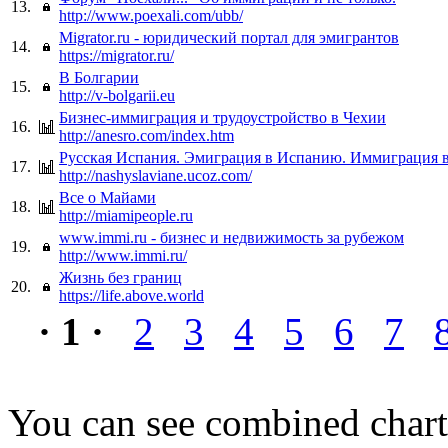
13.
http://www.poexali.com/ubb/
Migrator.ru - юридический портал для эмигрантов
14.
https://migrator.ru/
В Болгарии
15.
http://v-bolgarii.eu
Бизнес-иммиграция и трудоустройство в Чехии
16.
http://anesro.com/index.htm
Русская Испания. Эмиграция в Испанию. Иммиграция 
17.
http://nashyslaviane.ucoz.com/
Все о Майами
18.
http://miamipeople.ru
www.immi.ru - бизнес и недвижимость за рубежом
19.
http://www.immi.ru/
Жизнь без границ
20.
https://life.above.world
· 1 ·
2
3
4
5
6
7
You can see combined chart