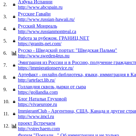
Азбука Испании
2.
http://www.abcspain.ru
Русские Гавайи
3.
http://www.russian-hawaii.ru/
Русский Монреаль
4.
http://www.russianmontreal.ca
Работа за рубежом. ГРАНИЦ.NET
5.
https://granits-net.com/
Русско - Шведский портал: "Шведская Пальма"
6.
http://www.sweden4rus.nu
Эмиграция из России и в Россию, получение гражданс
7.
https://immigrationservice.ru/
Артефакт - онлайн-библиотека, языки, иммиграция в К
8.
http://artefact.lib.ru/
Голландия сквозь дырки от сыра
9.
https://gollandia.com
Блог Натальи Глуховой
10.
https://vivaeurope.ru
ImmigrantClub - Аргентина, США, Канада и другие стра
11.
http://www.imcl.ru
проект Встречаем
12.
http://vstrechaem.com
Форум "Поехали..." Об иммиграции и не только.