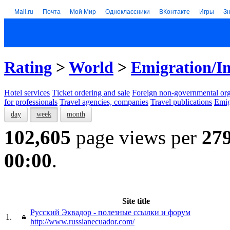
Mail.ru
Почта
Мой Мир
Одноклассники
ВКонтакте
Игры
З
Rating
>
World
>
Emigration/I
Hotel services
Тicket ordering and sale
Foreign non-governmental org
for professionals
Travel agencies, companies
Travel publications
Emig
day
week
month
102,605
page views per
27
00:00
.
Site title
Русский Эквадор - полезные ссылки и форум
1.
http://www.russianecuador.com/