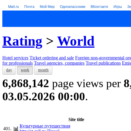
Mail.ru
Почта
Мой Мир
Одноклассники
ВКонтакте
Игры
З
Rating
>
World
Hotel services
Тicket ordering and sale
Foreign non-governmental org
for professionals
Travel agencies, companies
Travel publications
Emig
day
week
month
6,868,142
page views per
8
03.05.2026 00:00
.
Site title
Культурные путешествия
401.