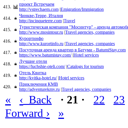
проект Встречаем
413.
http://vstrechaem.com
|
Emigration/Immigration
Чинкве-Терре, Италия
414.
http://incinqueterre.com
|
Travel
Туристическая компания "Мосинтур" - аренда автомоб
415.
http://www.mosintour.ru
|
Travel agencies, companies
Курортинфо
416.
http://www.kurortinfo.ru
|
Travel agencies, companies
Посуточная аренда квартир в Батуми - BatumiStay.com
417.
https://www.batumistay.com/
|
Hotel services
Лучшие отели
418.
https://luchshie-oteli.com/
|
Catalogs for tourism
Отель Квитка
419.
http://kvitka-hotel.ru/
|
Hotel services
Приключения КМВ
420.
http://adventurekmv.ru
|
Travel agencies, companies
«
‹
Back
· 21 ·
22
23
›
»
Forward