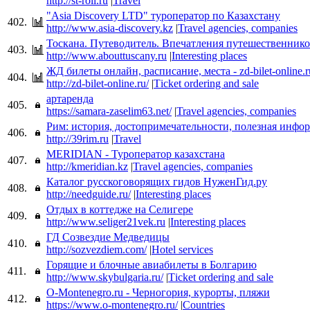
http://st-roll.ru
|
Travel
"Asia Discovery LTD" туроператор по Казахстану
402.
http://www.asia-discovery.kz
|
Travel agencies, companies
Тоскана. Путеводитель. Впечатления путешественник
403.
http://www.abouttuscany.ru
|
Interesting places
ЖД билеты онлайн, расписание, места - zd-bilet-online.r
404.
http://zd-bilet-online.ru/
|
Тicket ordering and sale
артаренда
405.
https://samara-zaselim63.net/
|
Travel agencies, companies
Рим: история, достопримечательности, полезная инфо
406.
http://39rim.ru
|
Travel
MERIDIAN - Туроператор казахстана
407.
http://kmeridian.kz
|
Travel agencies, companies
Каталог русскоговорящих гидов НуженГид.ру
408.
http://needguide.ru/
|
Interesting places
Отдых в коттедже на Селигере
409.
http://www.seliger21vek.ru
|
Interesting places
ГД Созвездие Медведицы
410.
http://sozvezdiem.com/
|
Hotel services
Горящие и блочные авиабилеты в Болгарию
411.
http://www.skybulgaria.ru/
|
Тicket ordering and sale
O-Montenegro.ru - Черногория, курорты, пляжи
412.
https://www.o-montenegro.ru/
|
Countries