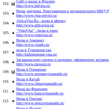
Сайт о визах в Италию
102.
http://www.italvisa.ru/
Визы, ваучеры. Приглашения и загранпаспорта МИД 
103.
http://www.visa-service.ru
AfricaVisa.Ru - визы в африку
104.
http://www.africavisa.ru/
"VistaVisa" - визы в азию
105.
http://www.vistavisa.ru/
Визы в Америку
106.
http://www.visado.ru/
виза в Туркменистан
107.
http://turkmenistan-visa.ru/
Загранпаспорт срочно и надежно, оформление загранп
108.
http://www.mosozp.ru
Визы в Германию
109.
http://www.germanyvisaguide.ru/
Визы в Китай
110.
http://www.chinavisaguide.ru/
Визы во Францию
111.
http://www.francevisaguide.ru/
Визы в Грецию
112.
http://www.greecevisaguide.ru/
Визы в Индию