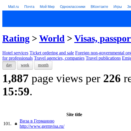
Mail.ru
Почта
Мой Мир
Одноклассники
ВКонтакте
Игры
З
Rating
>
World
>
Visas, passpor
Hotel services
Тicket ordering and sale
Foreign non-governmental org
for professionals
Travel agencies, companies
Travel publications
Emig
day
week
month
1,887
page views per
226
re
15:59
.
Site title
Виза в Германию
101.
http://www.germvisa.ru/