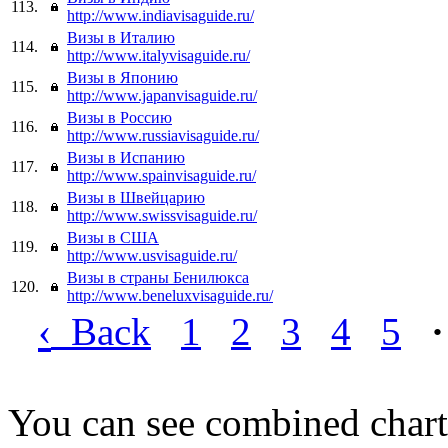
113.
http://www.indiavisaguide.ru/
Визы в Италию
114.
http://www.italyvisaguide.ru/
Визы в Японию
115.
http://www.japanvisaguide.ru/
Визы в Россию
116.
http://www.russiavisaguide.ru/
Визы в Испанию
117.
http://www.spainvisaguide.ru/
Визы в Швейцарию
118.
http://www.swissvisaguide.ru/
Визы в США
119.
http://www.usvisaguide.ru/
Визы в страны Бенилюкса
120.
http://www.beneluxvisaguide.ru/
‹
Back
1
2
3
4
5
·
You can see combined chart